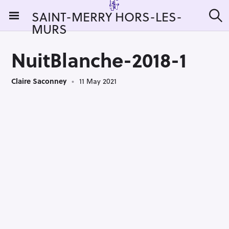
S
SAINT-MERRY HORS-LES-
k
MURS
S
i
e
a
p
r
NuitBlanche-2018-1
t
c
h
o
Claire Saconney
11 May 2021
c
o
n
t
e
n
t