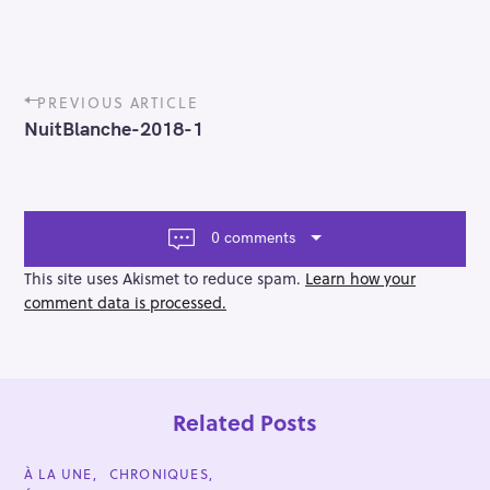
P
PREVIOUS ARTICLE
o
NuitBlanche-2018-1
s
t
n
a
v
0 comments
i
g
This site uses Akismet to reduce spam.
Learn how your
a
comment data is processed.
t
i
o
n
Related Posts
C
À LA UNE
CHRONIQUES
A