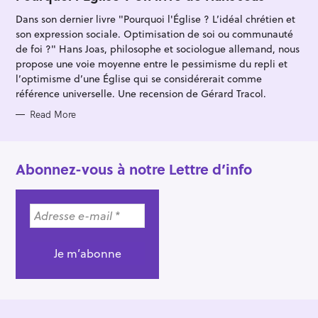
E
G
Dans son dernier livre "Pourquoi l'Église ? L’idéal chrétien et
O
R
son expression sociale. Optimisation de soi ou communauté
I
E
de foi ?" Hans Joas, philosophe et sociologue allemand, nous
S
propose une voie moyenne entre le pessimisme du repli et
l’optimisme d’une Église qui se considérerait comme
référence universelle. Une recension de Gérard Tracol.
Read More
Abonnez-vous à notre Lettre d’info