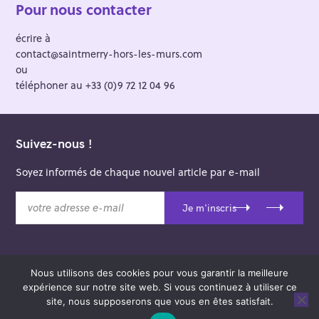
Pour nous contacter
écrire à
contact@saintmerry-hors-les-murs.com
ou
téléphoner au +33 (0)9 72 12 04 96
Suivez-nous !
Soyez informés de chaque nouvel article par e-mail
v
Je m'inscris
o
t
r
e
Nous utilisons des cookies pour vous garantir la meilleure
a
© 2026 Saint-Merry Hors-les-Murs.
expérience sur notre site web. Si vous continuez à utiliser ce
d
Theme: Felt by
Pixelgrade
.
site, nous supposerons que vous en êtes satisfait.
r