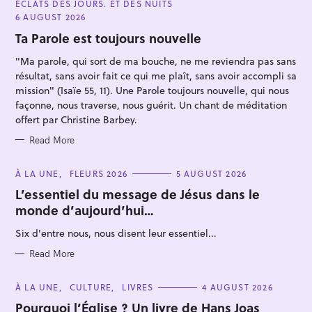
ÉCLATS DES JOURS. ET DES NUITS
T
E
6 AUGUST 2026
G
O
Ta Parole est toujours nouvelle
R
I
"Ma parole, qui sort de ma bouche, ne me reviendra pas sans
E
S
résultat, sans avoir fait ce qui me plaît, sans avoir accompli sa
mission" (Isaïe 55, 11). Une Parole toujours nouvelle, qui nous
façonne, nous traverse, nous guérit. Un chant de méditation
offert par Christine Barbey.
S
Read More
e
a
C
À LA UNE
FLEURS 2026
5 AUGUST 2026
r
A
T
L’essentiel du message de Jésus dans le
c
E
monde d’aujourd’hui…
G
h
O
R
f
Six d'entre nous, nous disent leur essentiel...
I
E
o
S
Read More
r
:
C
À LA UNE
CULTURE
LIVRES
4 AUGUST 2026
A
T
Pourquoi l’Église ? Un livre de Hans Joas