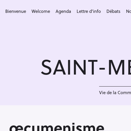
S
k
Bienvenue
Welcome
Agenda
Lettre d’info
Débats
No
i
p
t
o
c
SAINT-M
o
n
t
e
<
n
Vie de la Com
t
œcumenisme