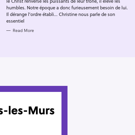
le Christ renverse les puissants de leur trône, il élève les
I
E
humbles. Notre époque a donc furieusement besoin de lui.
S
Il dérange l'ordre établi... Christine nous parle de son
essentiel
Read More