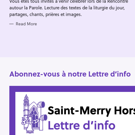
Vous êtes tous invités à venir célébrer lors de la Rencontre
I
f
E
autour la Parole. Lecture des textes de la liturgie du jour,
S
o
partages, chants, prières et images.
r
Read More
:
Abonnez-vous à notre Lettre d’info