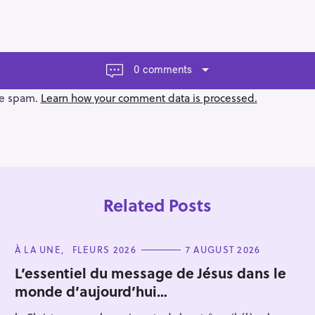
0 comments
ce spam.
Learn how your comment data is processed.
Related Posts
C
À LA UNE
FLEURS 2026
7 AUGUST 2026
A
T
L’essentiel du message de Jésus dans le
E
monde d’aujourd’hui…
G
Press Esc to cancel.
O
R