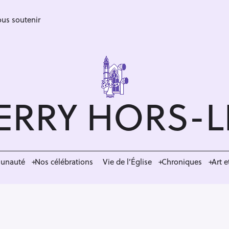
us soutenir
ERRY HORS-
munauté
Nos célébrations
Vie de l’Église
Chroniques
Art e