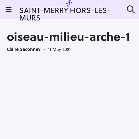
S
SAINT-MERRY HORS-LES-
k
MURS
S
i
e
a
p
r
oiseau-milieu-arche-1
t
c
h
o
Claire Saconney
11 May 2021
c
o
n
t
e
n
t