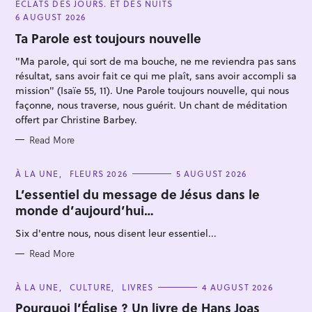
ÉCLATS DES JOURS. ET DES NUITS
T
E
6 AUGUST 2026
G
O
Ta Parole est toujours nouvelle
R
I
"Ma parole, qui sort de ma bouche, ne me reviendra pas sans
E
S
résultat, sans avoir fait ce qui me plaît, sans avoir accompli sa
mission" (Isaïe 55, 11). Une Parole toujours nouvelle, qui nous
façonne, nous traverse, nous guérit. Un chant de méditation
offert par Christine Barbey.
S
Read More
e
a
C
À LA UNE
FLEURS 2026
5 AUGUST 2026
r
A
T
L’essentiel du message de Jésus dans le
c
E
monde d’aujourd’hui…
G
h
O
R
f
Six d'entre nous, nous disent leur essentiel...
I
E
o
S
Read More
r
:
C
À LA UNE
CULTURE
LIVRES
4 AUGUST 2026
A
T
Pourquoi l’Église ? Un livre de Hans Joas