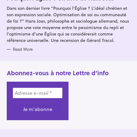
E
G
Dans son dernier livre "Pourquoi l'Église ? L’idéal chrétien et
O
R
son expression sociale. Optimisation de soi ou communauté
I
E
de foi ?" Hans Joas, philosophe et sociologue allemand, nous
S
propose une voie moyenne entre le pessimisme du repli et
l’optimisme d’une Église qui se considérerait comme
référence universelle. Une recension de Gérard Tracol.
Read More
Abonnez-vous à notre Lettre d’info