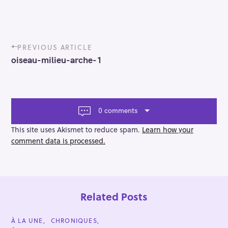
P
PREVIOUS ARTICLE
o
oiseau-milieu-arche-1
s
t
n
a
v
0 comments
i
g
This site uses Akismet to reduce spam.
Learn how your
a
comment data is processed.
t
i
o
n
Related Posts
C
À LA UNE
CHRONIQUES
A