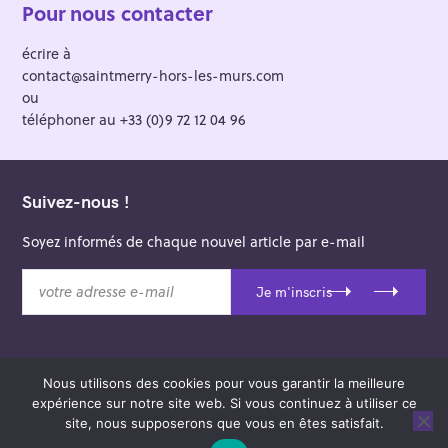
Pour nous contacter
écrire à
contact@saintmerry-hors-les-murs.com
ou
téléphoner au +33 (0)9 72 12 04 96
Suivez-nous !
Soyez informés de chaque nouvel article par e-mail
v
Je m'inscris
o
t
r
e
Nous utilisons des cookies pour vous garantir la meilleure
a
© 2026 Saint-Merry Hors-les-Murs.
expérience sur notre site web. Si vous continuez à utiliser ce
d
Theme: Felt by
Pixelgrade
.
site, nous supposerons que vous en êtes satisfait.
r