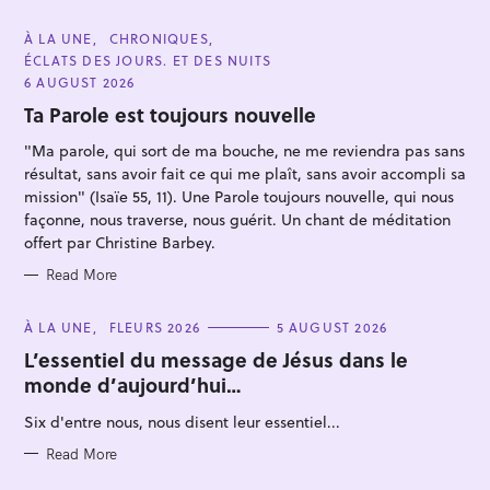
C
À LA UNE
CHRONIQUES
A
ÉCLATS DES JOURS. ET DES NUITS
T
E
6 AUGUST 2026
G
O
Ta Parole est toujours nouvelle
R
I
"Ma parole, qui sort de ma bouche, ne me reviendra pas sans
E
S
résultat, sans avoir fait ce qui me plaît, sans avoir accompli sa
mission" (Isaïe 55, 11). Une Parole toujours nouvelle, qui nous
façonne, nous traverse, nous guérit. Un chant de méditation
S
offert par Christine Barbey.
e
Read More
a
r
C
À LA UNE
FLEURS 2026
5 AUGUST 2026
c
A
T
L’essentiel du message de Jésus dans le
h
E
monde d’aujourd’hui…
G
f
O
R
o
Six d'entre nous, nous disent leur essentiel...
I
E
r
S
Read More
: