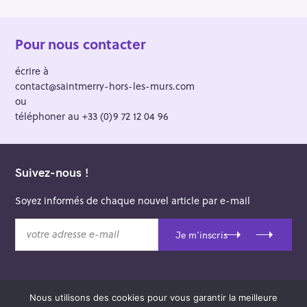
Pour nous contacter
écrire à
contact@saintmerry-hors-les-murs.com
ou
téléphoner au +33 (0)9 72 12 04 96
Suivez-nous !
Soyez informés de chaque nouvel article par e-mail
v
Je m'inscris
o
t
r
e
Nous utilisons des cookies pour vous garantir la meilleure
a