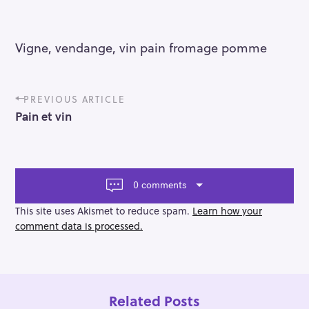
Vigne, vendange, vin pain fromage pomme
P
PREVIOUS ARTICLE
o
Pain et vin
s
t
n
a
v
0 comments
i
g
This site uses Akismet to reduce spam.
Learn how your
a
comment data is processed.
t
i
o
n
Related Posts