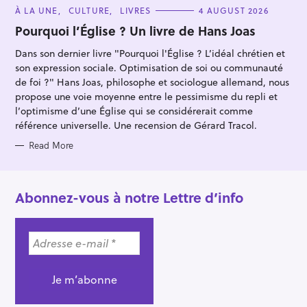
C
À LA UNE
CULTURE
LIVRES
4 AUGUST 2026
A
T
Pourquoi l’Église ? Un livre de Hans Joas
E
G
Dans son dernier livre "Pourquoi l'Église ? L’idéal chrétien et
O
R
son expression sociale. Optimisation de soi ou communauté
I
E
de foi ?" Hans Joas, philosophe et sociologue allemand, nous
S
propose une voie moyenne entre le pessimisme du repli et
l’optimisme d’une Église qui se considérerait comme
référence universelle. Une recension de Gérard Tracol.
Read More
Abonnez-vous à notre Lettre d’info