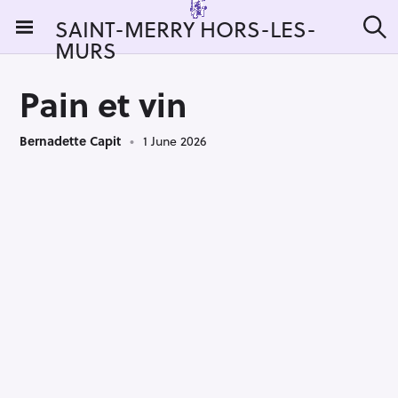
S
SAINT-MERRY HORS-LES-
k
MURS
S
i
e
a
p
r
Pain et vin
t
c
h
o
Bernadette Capit
1 June 2026
c
o
n
t
e
n
t