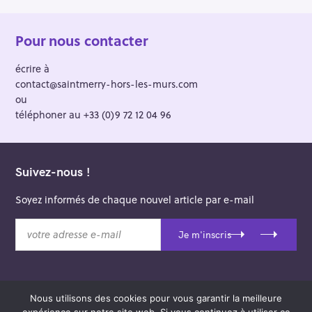
Pour nous contacter
écrire à
contact@saintmerry-hors-les-murs.com
ou
téléphoner au +33 (0)9 72 12 04 96
Suivez-nous !
Soyez informés de chaque nouvel article par e-mail
v
Je m'inscris
o
t
r
e
Nous utilisons des cookies pour vous garantir la meilleure
a
© 2026 Saint-Merry Hors-les-Murs.