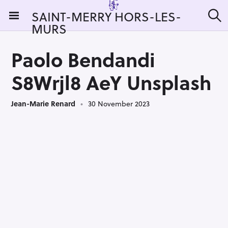
S
SAINT-MERRY HORS-LES-
k
MURS
S
i
e
a
p
r
Paolo Bendandi
t
c
h
o
S8Wrjl8 AeY Unsplash
c
o
Jean-Marie Renard
30 November 2023
n
t
e
n
t