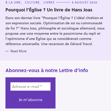
C
À LA UNE
CULTURE
LIVRES
4 AUGUST 2026
A
T
Pourquoi l’Église ? Un livre de Hans Joas
E
G
Dans son dernier livre "Pourquoi l'Église ? L’idéal chrétien et
O
R
son expression sociale. Optimisation de soi ou communauté
I
E
de foi ?" Hans Joas, philosophe et sociologue allemand, nous
S
propose une voie moyenne entre le pessimisme du repli et
l’optimisme d’une Église qui se considérerait comme
référence universelle. Une recension de Gérard Tracol.
Read More
Abonnez-vous à notre Lettre d’info