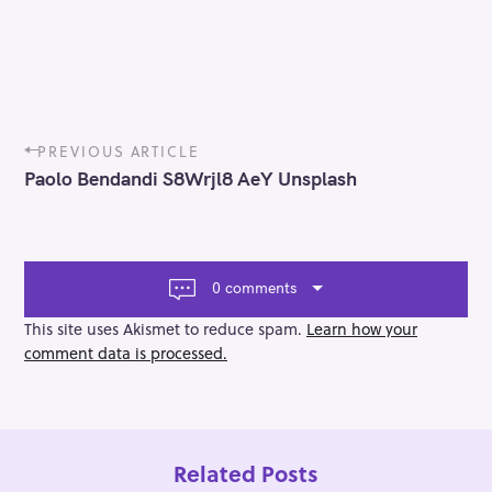
P
PREVIOUS ARTICLE
o
Paolo Bendandi S8Wrjl8 AeY Unsplash
s
t
n
a
v
0 comments
i
g
This site uses Akismet to reduce spam.
Learn how your
a
comment data is processed.
t
i
o
n
Related Posts