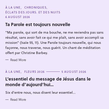
C
À LA UNE
CHRONIQUES
A
ÉCLATS DES JOURS. ET DES NUITS
T
E
6 AUGUST 2026
G
O
Ta Parole est toujours nouvelle
R
I
"Ma parole, qui sort de ma bouche, ne me reviendra pas sans
E
S
résultat, sans avoir fait ce qui me plaît, sans avoir accompli sa
mission" (Isaïe 55, 11). Une Parole toujours nouvelle, qui nous
façonne, nous traverse, nous guérit. Un chant de méditation
S
offert par Christine Barbey.
e
Read More
a
r
C
À LA UNE
FLEURS 2026
5 AUGUST 2026
c
A
T
L’essentiel du message de Jésus dans le
h
E
monde d’aujourd’hui…
G
f
O
R
Six d'entre nous, nous disent leur essentiel...
o
I
E
r
S
Read More
: