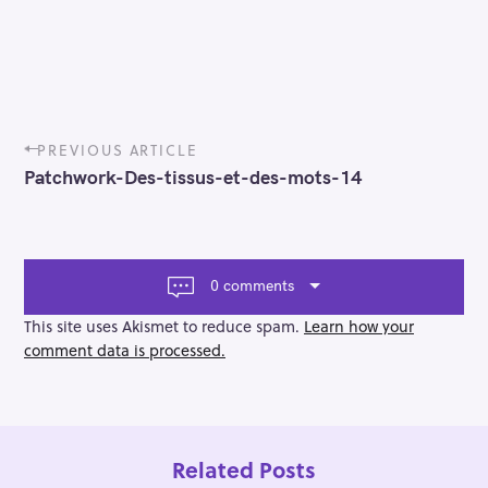
P
PREVIOUS ARTICLE
o
Patchwork-Des-tissus-et-des-mots-14
s
t
n
a
v
0 comments
i
g
This site uses Akismet to reduce spam.
Learn how your
a
comment data is processed.
t
i
o
n
Related Posts