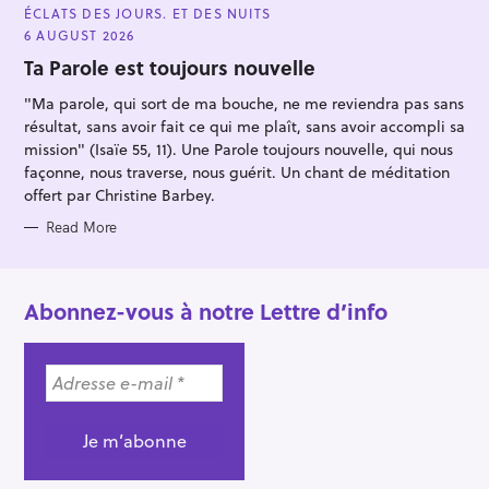
A
ÉCLATS DES JOURS. ET DES NUITS
T
E
6 AUGUST 2026
G
O
Ta Parole est toujours nouvelle
R
I
"Ma parole, qui sort de ma bouche, ne me reviendra pas sans
E
S
résultat, sans avoir fait ce qui me plaît, sans avoir accompli sa
mission" (Isaïe 55, 11). Une Parole toujours nouvelle, qui nous
façonne, nous traverse, nous guérit. Un chant de méditation
offert par Christine Barbey.
Read More
Abonnez-vous à notre Lettre d’info