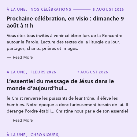
C
À LA UNE
NOS CÉLÉBRATIONS
8 AUGUST 2026
A
T
Prochaine célébration, en visio : dimanche 9
E
août à 11 h
G
O
R
Vous êtes tous invités à venir célébrer lors de la Rencontre
I
E
autour la Parole. Lecture des textes de la liturgie du jour,
S
partages, chants, prières et images.
Read More
S
e
C
À LA UNE
FLEURS 2026
7 AUGUST 2026
A
a
T
L’essentiel du message de Jésus dans le
E
r
monde d’aujourd’hui…
G
O
c
R
le Christ renverse les puissants de leur trône, il élève les
I
h
E
humbles. Notre époque a donc furieusement besoin de lui. Il
S
f
dérange l'ordre établi... Christine nous parle de son essentiel
o
Read More
r
:
C
À LA UNE
CHRONIQUES