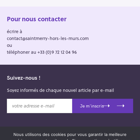
Pour nous contacter
écrire à
contact@saintmerry-hors-les-murs.com
ou
téléphoner au +33 (0)9 72 12 04 96
Suivez-nous !
Soyez informés de chaque nouvel article par e-mail
v
Je m'inscris
o
t
r
e
Nous utilisons des cookies pour vous garantir la meilleure
a
© 2026 Saint-Merry Hors-les-Murs.