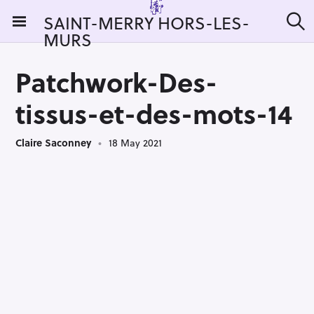
S
SAINT-MERRY HORS-LES-
k
MURS
S
i
e
a
p
r
Patchwork-Des-
t
c
h
o
tissus-et-des-mots-14
c
o
Claire Saconney
18 May 2021
n
t
e
n
t