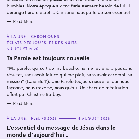
I
E
humbles. Notre époque a donc furieusement besoin de lui. Il
S
dérange l'ordre établi... Christine nous parle de son essentiel
Read More
C
À LA UNE
CHRONIQUES
S
A
ÉCLATS DES JOURS. ET DES NUITS
T
e
E
6 AUGUST 2026
G
a
O
Ta Parole est toujours nouvelle
R
r
I
"Ma parole, qui sort de ma bouche, ne me reviendra pas sans
E
c
S
résultat, sans avoir fait ce qui me plaît, sans avoir accompli sa
h
mission" (Isaïe 55, 11). Une Parole toujours nouvelle, qui nous
f
façonne, nous traverse, nous guérit. Un chant de méditation
o
offert par Christine Barbey.
r
Read More
:
C
À LA UNE
FLEURS 2026
5 AUGUST 2026
A
T
L’essentiel du message de Jésus dans le
E
monde d’aujourd’hui…
G
O