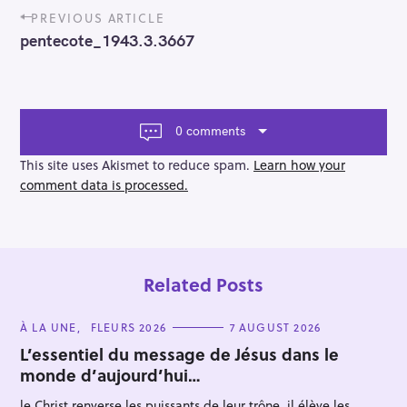
P
PREVIOUS ARTICLE
o
pentecote_1943.3.3667
s
t
n
a
v
0 comments
i
g
This site uses Akismet to reduce spam.
Learn how your
a
comment data is processed.
t
i
o
n
Related Posts
C
À LA UNE
FLEURS 2026
7 AUGUST 2026
A
T
L’essentiel du message de Jésus dans le
E
monde d’aujourd’hui…
G
O
R
le Christ renverse les puissants de leur trône, il élève les