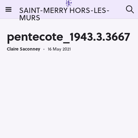
S
SAINT-MERRY HORS-LES-
k
MURS
S
i
e
a
p
r
pentecote_1943.3.3667
t
c
h
o
Claire Saconney
16 May 2021
c
o
n
t
e
n
t