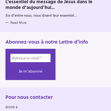
T
L’essentiel du message de Jésus dans le
E
monde d’aujourd’hui…
G
O
R
Six d'entre nous, nous disent leur essentiel...
I
E
S
Read More
Abonnez-vous à notre Lettre d’info
Pour nous contacter
écrire à