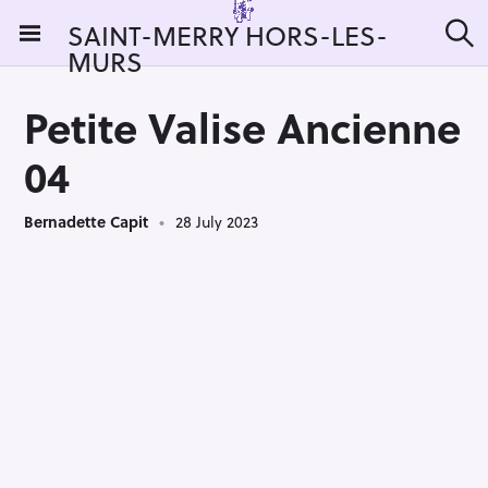
S
SAINT-MERRY HORS-LES-
k
MURS
S
i
e
a
p
r
Petite Valise Ancienne
t
c
h
o
04
c
o
Bernadette Capit
28 July 2023
n
t
e
n
t