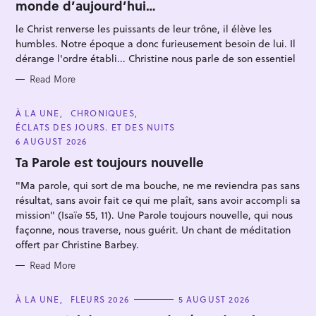
monde d’aujourd’hui…
G
O
R
le Christ renverse les puissants de leur trône, il élève les
I
E
humbles. Notre époque a donc furieusement besoin de lui. Il
S
dérange l'ordre établi... Christine nous parle de son essentiel
Read More
S
C
À LA UNE
CHRONIQUES
e
A
ÉCLATS DES JOURS. ET DES NUITS
T
a
E
6 AUGUST 2026
G
r
O
Ta Parole est toujours nouvelle
R
c
I
"Ma parole, qui sort de ma bouche, ne me reviendra pas sans
E
h
S
résultat, sans avoir fait ce qui me plaît, sans avoir accompli sa
f
mission" (Isaïe 55, 11). Une Parole toujours nouvelle, qui nous
o
façonne, nous traverse, nous guérit. Un chant de méditation
offert par Christine Barbey.
r
:
Read More
C
À LA UNE
FLEURS 2026
5 AUGUST 2026
A