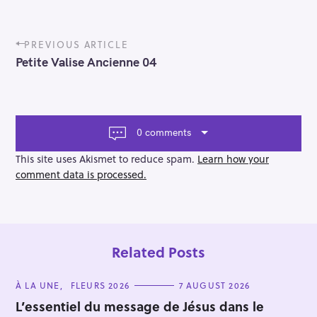
P
PREVIOUS ARTICLE
o
Petite Valise Ancienne 04
s
t
n
a
v
0 comments
i
g
This site uses Akismet to reduce spam.
Learn how your
a
comment data is processed.
t
i
o
n
Related Posts
C
À LA UNE
FLEURS 2026
7 AUGUST 2026
A
T
L’essentiel du message de Jésus dans le
E