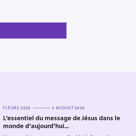
C
FLEURS 2026
3 AUGUST 2026
A
T
L’essentiel du message de Jésus dans le
E
monde d’aujourd’hui…
G
O
R