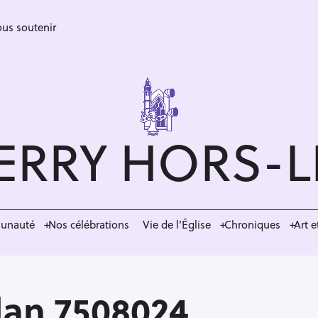
us soutenir
ERRY HORS-
munauté
Nos célébrations
Vie de l’Église
Chroniques
Art e
dan 7508024