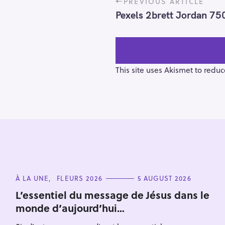
PREVIOUS ARTICLE
o
Pexels 2brett Jordan 7
s
t
n
a
v
This site uses Akismet to redu
i
g
a
t
i
o
n
S
e
C
À LA UNE
FLEURS 2026
5 AUGUST 2026
a
A
T
L’essentiel du message de Jésus dans le
r
E
monde d’aujourd’hui…
G
c
O
h
R