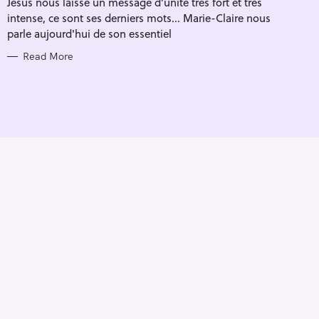
Jésus nous laisse un message d’unité très fort et très
I
E
intense, ce sont ses derniers mots... Marie-Claire nous
S
parle aujourd'hui de son essentiel
Read More