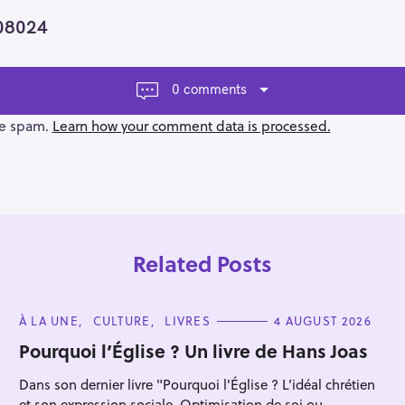
508024
0 comments
ce spam.
Learn how your comment data is processed.
Related Posts
C
À LA UNE
CULTURE
LIVRES
4 AUGUST 2026
A
T
Pourquoi l’Église ? Un livre de Hans Joas
E
G
Press Esc to cancel.
Dans son dernier livre "Pourquoi l'Église ? L’idéal chrétien
O
R
et son expression sociale. Optimisation de soi ou