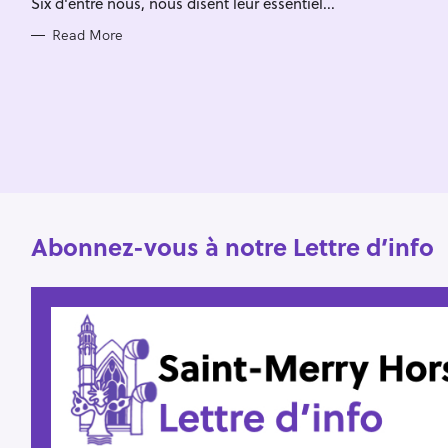
Six d'entre nous, nous disent leur essentiel...
I
f
E
S
Read More
o
r
:
Abonnez-vous à notre Lettre d’info