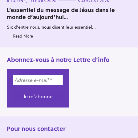
C
À LA UNE
FLEURS 2026
5 AUGUST 2026
A
T
L’essentiel du message de Jésus dans le
E
monde d’aujourd’hui…
G
O
R
Six d'entre nous, nous disent leur essentiel...
I
E
S
Read More
Abonnez-vous à notre Lettre d’info
Pour nous contacter