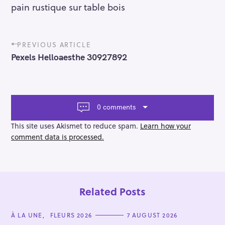
pain rustique sur table bois
P
PREVIOUS ARTICLE
o
Pexels Helloaesthe 30927892
s
t
n
a
v
0 comments
i
g
This site uses Akismet to reduce spam.
Learn how your
a
comment data is processed.
t
i
o
n
Related Posts
C
À LA UNE
FLEURS 2026
7 AUGUST 2026
A