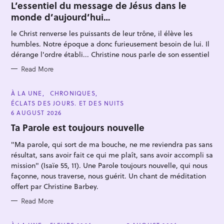
T
L’essentiel du message de Jésus dans le
E
monde d’aujourd’hui…
G
O
R
le Christ renverse les puissants de leur trône, il élève les
I
E
humbles. Notre époque a donc furieusement besoin de lui. Il
S
dérange l'ordre établi... Christine nous parle de son essentiel
Read More
S
e
C
À LA UNE
CHRONIQUES
A
ÉCLATS DES JOURS. ET DES NUITS
a
T
E
6 AUGUST 2026
r
G
O
Ta Parole est toujours nouvelle
c
R
I
h
"Ma parole, qui sort de ma bouche, ne me reviendra pas sans
E
S
résultat, sans avoir fait ce qui me plaît, sans avoir accompli sa
f
mission" (Isaïe 55, 11). Une Parole toujours nouvelle, qui nous
o
façonne, nous traverse, nous guérit. Un chant de méditation
r
offert par Christine Barbey.
:
Read More