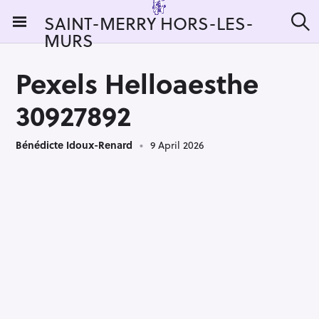
S
SAINT-MERRY HORS-LES-
k
MURS
S
i
e
a
p
r
Pexels Helloaesthe
t
c
h
o
30927892
c
o
Bénédicte Idoux-Renard
9 April 2026
n
t
e
n
t