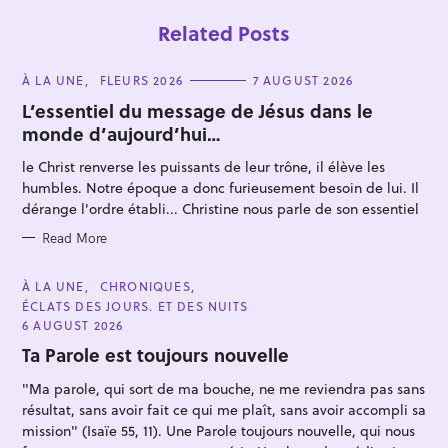
Related Posts
C
À LA UNE
FLEURS 2026
7 AUGUST 2026
A
T
L’essentiel du message de Jésus dans le
E
monde d’aujourd’hui…
G
O
R
le Christ renverse les puissants de leur trône, il élève les
I
E
humbles. Notre époque a donc furieusement besoin de lui. Il
S
dérange l'ordre établi... Christine nous parle de son essentiel
S
e
Read More
a
r
C
À LA UNE
CHRONIQUES
A
ÉCLATS DES JOURS. ET DES NUITS
c
T
E
6 AUGUST 2026
h
G
O
Ta Parole est toujours nouvelle
f
R
I
o
"Ma parole, qui sort de ma bouche, ne me reviendra pas sans
E
S
résultat, sans avoir fait ce qui me plaît, sans avoir accompli sa
r
mission" (Isaïe 55, 11). Une Parole toujours nouvelle, qui nous
: