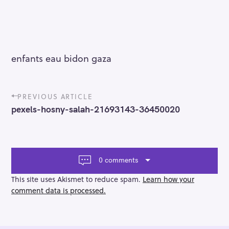
enfants eau bidon gaza
P
PREVIOUS ARTICLE
o
pexels-hosny-salah-21693143-36450020
s
t
n
a
v
0 comments
i
g
This site uses Akismet to reduce spam.
Learn how your
a
comment data is processed.
t
i
o
n