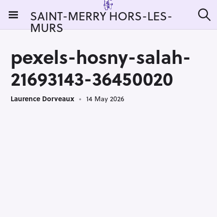
S
SAINT-MERRY HORS-LES-
k
MURS
S
i
e
a
p
r
pexels-hosny-salah-
t
c
h
o
21693143-36450020
c
o
Laurence Dorveaux
14 May 2026
n
t
e
n
t