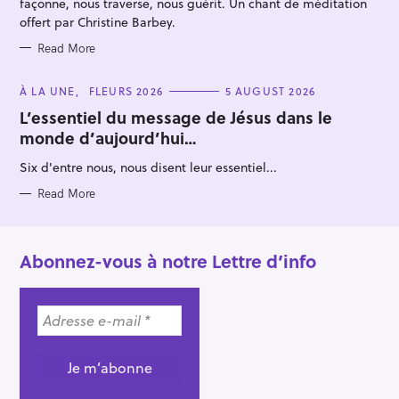
façonne, nous traverse, nous guérit. Un chant de méditation
offert par Christine Barbey.
Read More
C
À LA UNE
FLEURS 2026
5 AUGUST 2026
A
T
L’essentiel du message de Jésus dans le
E
monde d’aujourd’hui…
G
O
R
Six d'entre nous, nous disent leur essentiel...
I
E
S
Read More
Abonnez-vous à notre Lettre d’info