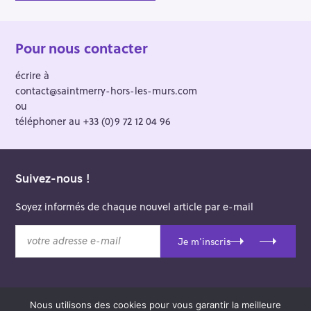
Pour nous contacter
écrire à
contact@saintmerry-hors-les-murs.com
ou
téléphoner au +33 (0)9 72 12 04 96
Suivez-nous !
Soyez informés de chaque nouvel article par e-mail
v
Je m'inscris
o
t
r
e
Nous utilisons des cookies pour vous garantir la meilleure
a