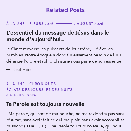
Related Posts
C
À LA UNE
FLEURS 2026
7 AUGUST 2026
A
T
L’essentiel du message de Jésus dans le
E
monde d’aujourd’hui…
G
O
R
le Christ renverse les puissants de leur trône, il élève les
I
E
humbles. Notre époque a donc furieusement besoin de lui. Il
S
dérange l'ordre établi... Christine nous parle de son essentiel
S
e
Read More
a
r
C
À LA UNE
CHRONIQUES
A
ÉCLATS DES JOURS. ET DES NUITS
c
T
E
6 AUGUST 2026
h
G
O
Ta Parole est toujours nouvelle
f
R
I
o
"Ma parole, qui sort de ma bouche, ne me reviendra pas sans
E
S
résultat, sans avoir fait ce qui me plaît, sans avoir accompli sa
r
mission" (Isaïe 55, 11). Une Parole toujours nouvelle, qui nous
: