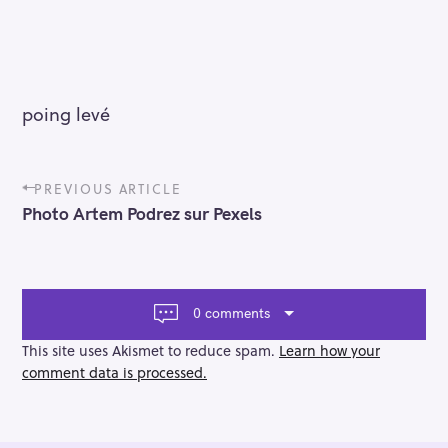
poing levé
P
PREVIOUS ARTICLE
o
Photo Artem Podrez sur Pexels
s
t
n
a
v
0 comments
i
g
This site uses Akismet to reduce spam.
Learn how your
a
comment data is processed.
t
i
o
n