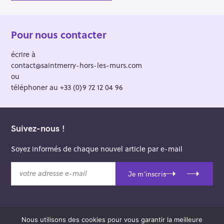
Pour nous contacter
écrire à
contact@saintmerry-hors-les-murs.com
ou
téléphoner au +33 (0)9 72 12 04 96
Suivez-nous !
Soyez informés de chaque nouvel article par e-mail
v
Je m'inscris
o
t
r
e
Nous utilisons des cookies pour vous garantir la meilleure
a