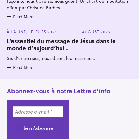
façonne, nous traverse, nous guérit. Un chant de méditation
offert par Christine Barbey.
Read More
C
À LA UNE
FLEURS 2026
5 AUGUST 2026
A
T
L’essentiel du message de Jésus dans le
E
monde d’aujourd’hui…
G
O
R
Six d'entre nous, nous disent leur essentiel...
I
E
S
Read More
Abonnez-vous à notre Lettre d’info