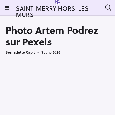
S
SAINT-MERRY HORS-LES-
k
MURS
S
i
e
a
p
r
Photo Artem Podrez
t
c
h
o
sur Pexels
c
o
Bernadette Capit
3 June 2026
n
t
e
n
t