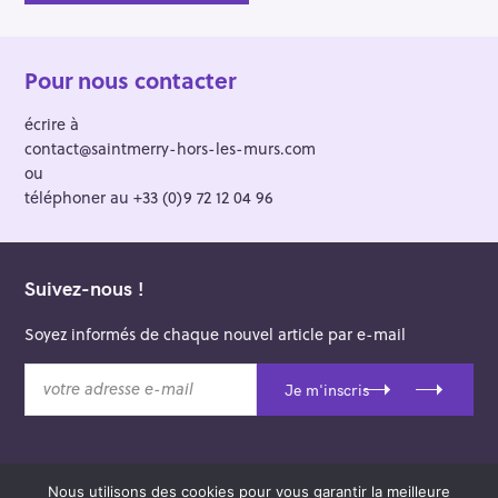
Pour nous contacter
écrire à
contact@saintmerry-hors-les-murs.com
ou
téléphoner au +33 (0)9 72 12 04 96
Suivez-nous !
Soyez informés de chaque nouvel article par e-mail
v
Je m'inscris
o
t
r
e
Nous utilisons des cookies pour vous garantir la meilleure
a