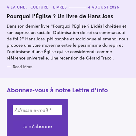
C
À LA UNE
CULTURE
LIVRES
4 AUGUST 2026
A
T
Pourquoi l’Église ? Un livre de Hans Joas
E
G
Dans son dernier livre "Pourquoi l'Église ? L’idéal chrétien et
O
R
son expression sociale. Optimisation de soi ou communauté
I
E
de foi ?" Hans Joas, philosophe et sociologue allemand, nous
S
propose une voie moyenne entre le pessimisme du repli et
l’optimisme d’une Église qui se considérerait comme
référence universelle. Une recension de Gérard Tracol.
Read More
Abonnez-vous à notre Lettre d’info