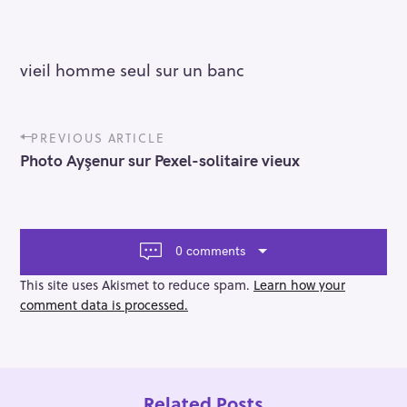
vieil homme seul sur un banc
P
PREVIOUS ARTICLE
o
Photo Ayşenur sur Pexel-solitaire vieux
s
t
n
a
v
0 comments
i
g
This site uses Akismet to reduce spam.
Learn how your
a
comment data is processed.
t
i
o
n
Related Posts