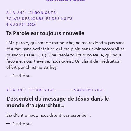
C
À LA UNE
CHRONIQUES
A
ÉCLATS DES JOURS. ET DES NUITS
T
E
6 AUGUST 2026
G
O
Ta Parole est toujours nouvelle
R
I
"Ma parole, qui sort de ma bouche, ne me reviendra pas sans
E
S
résultat, sans avoir fait ce qui me plaît, sans avoir accompli sa
mission" (Isaïe 55, 11). Une Parole toujours nouvelle, qui nous
façonne, nous traverse, nous guérit. Un chant de méditation
S
offert par Christine Barbey.
e
a
Read More
r
C
À LA UNE
FLEURS 2026
5 AUGUST 2026
c
A
T
L’essentiel du message de Jésus dans le
h
E
monde d’aujourd’hui…
G
f
O
R
o
Six d'entre nous, nous disent leur essentiel...
I
E
r
S
Read More
: