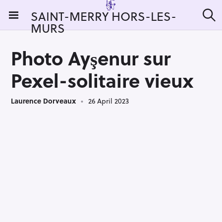
S
SAINT-MERRY HORS-LES-
k
MURS
S
i
e
a
p
r
Photo Ayşenur sur
t
c
h
o
Pexel-solitaire vieux
c
o
Laurence Dorveaux
26 April 2023
n
t
e
n
t