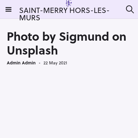
S
SAINT-MERRY HORS-LES-
k
MURS
S
i
e
a
p
r
Photo by Sigmund on
t
c
h
o
Unsplash
c
o
Admin Admin
22 May 2021
n
t
e
n
t