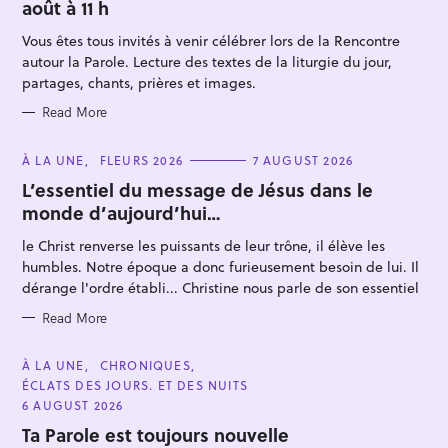
août à 11 h
G
O
R
Vous êtes tous invités à venir célébrer lors de la Rencontre
I
E
autour la Parole. Lecture des textes de la liturgie du jour,
S
partages, chants, prières et images.
Read More
C
À LA UNE
FLEURS 2026
7 AUGUST 2026
S
A
T
L’essentiel du message de Jésus dans le
e
E
monde d’aujourd’hui…
G
a
O
R
r
le Christ renverse les puissants de leur trône, il élève les
I
E
humbles. Notre époque a donc furieusement besoin de lui. Il
c
S
dérange l'ordre établi... Christine nous parle de son essentiel
h
f
Read More
o
C
À LA UNE
CHRONIQUES
r
A
ÉCLATS DES JOURS. ET DES NUITS
T
:
E
6 AUGUST 2026
G
O
Ta Parole est toujours nouvelle
R