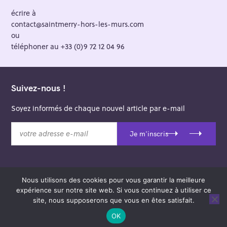
écrire à
contact@saintmerry-hors-les-murs.com
ou
téléphoner au +33 (0)9 72 12 04 96
Suivez-nous !
Soyez informés de chaque nouvel article par e-mail
v
Je m'inscris
o
t
r
e
Nous utilisons des cookies pour vous garantir la meilleure
a
© 2026 Saint-Merry Hors-les-Murs.
expérience sur notre site web. Si vous continuez à utiliser ce
d
Theme: Felt by
Pixelgrade
.
site, nous supposerons que vous en êtes satisfait.
r
e
OK