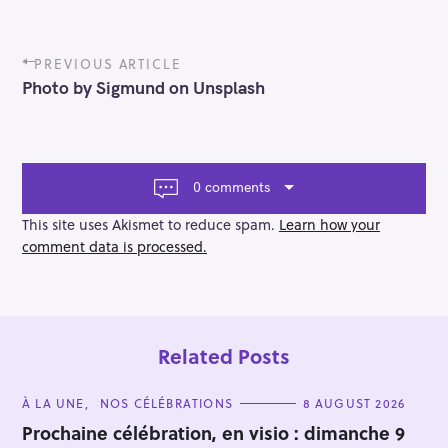
P
PREVIOUS ARTICLE
o
Photo by Sigmund on Unsplash
s
t
n
a
v
0 comments
i
g
This site uses Akismet to reduce spam.
Learn how your
a
comment data is processed.
t
i
o
n
Related Posts
C
À LA UNE
NOS CÉLÉBRATIONS
8 AUGUST 2026
A
T
Prochaine célébration, en visio : dimanche 9
E