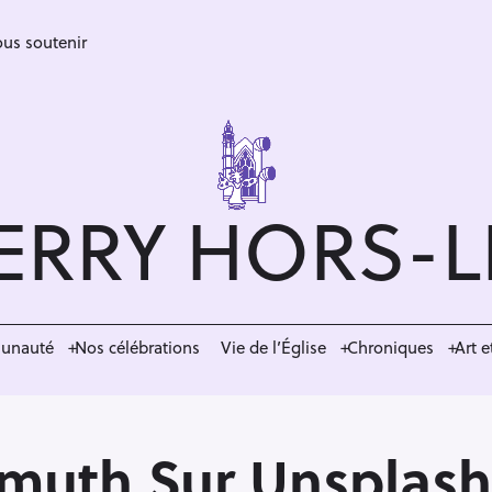
us soutenir
ERRY HORS-
munauté
Nos célébrations
Vie de l’Église
Chroniques
Art e
hmuth Sur Unsplash