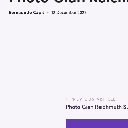
Bernadette Capit
12 December 2022
P
PREVIOUS ARTICLE
o
Photo Gian Reichmuth S
s
t
n