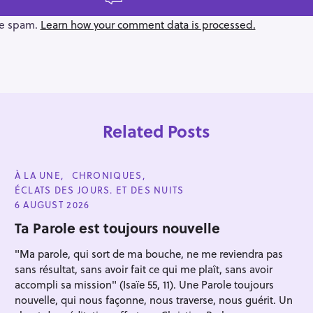
ce spam.
Learn how your comment data is processed.
Related Posts
C
À LA UNE
CHRONIQUES
A
ÉCLATS DES JOURS. ET DES NUITS
T
E
6 AUGUST 2026
G
O
Ta Parole est toujours nouvelle
R
I
"Ma parole, qui sort de ma bouche, ne me reviendra pas
E
Press Esc to cancel.
S
sans résultat, sans avoir fait ce qui me plaît, sans avoir
accompli sa mission" (Isaïe 55, 11). Une Parole toujours
nouvelle, qui nous façonne, nous traverse, nous guérit. Un