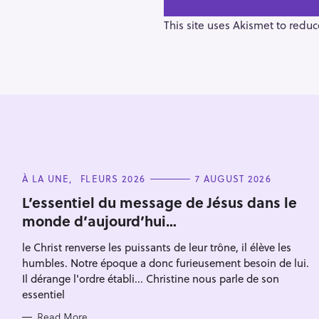
a
v
This site uses Akismet to redu
i
g
a
t
i
o
n
S
C
À LA UNE
FLEURS 2026
7 AUGUST 2026
A
e
T
L’essentiel du message de Jésus dans le
E
a
monde d’aujourd’hui…
G
O
r
R
le Christ renverse les puissants de leur trône, il élève les
I
c
E
humbles. Notre époque a donc furieusement besoin de lui.
S
h
Il dérange l'ordre établi... Christine nous parle de son
f
essentiel
o
Read More