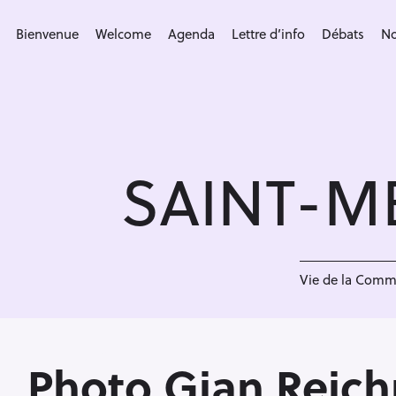
S
k
Bienvenue
Welcome
Agenda
Lettre d’info
Débats
No
i
p
t
o
c
SAINT-M
o
n
t
e
<
n
Vie de la Com
t
Photo Gian Reic