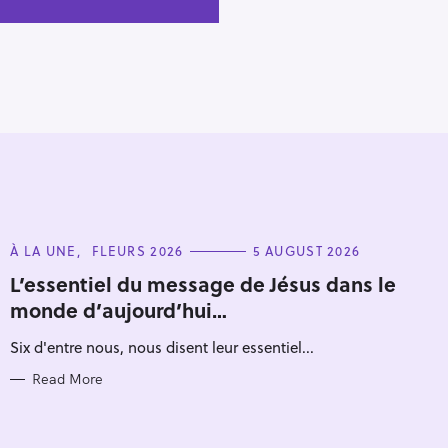
C
À LA UNE
FLEURS 2026
5 AUGUST 2026
A
T
L’essentiel du message de Jésus dans le
E
monde d’aujourd’hui…
G
O
R
Six d'entre nous, nous disent leur essentiel...
I
E
S
Read More