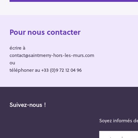
Pour nous contacter
écrire à
contact@saintmerry-hors-les-murs.com
ou
téléphoner au +33 (0)9 72 12 04 96
Suivez-nous !
Soyez informés de
v