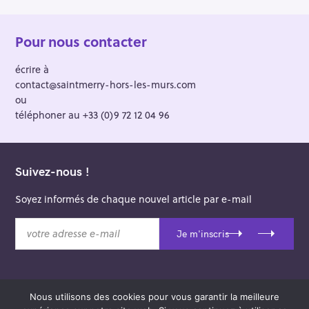
Pour nous contacter
écrire à
contact@saintmerry-hors-les-murs.com
ou
téléphoner au +33 (0)9 72 12 04 96
Suivez-nous !
Soyez informés de chaque nouvel article par e-mail
v
Je m'inscris
o
t
r
e
Nous utilisons des cookies pour vous garantir la meilleure
a
© 2026 Saint-Merry Hors-les-Murs.