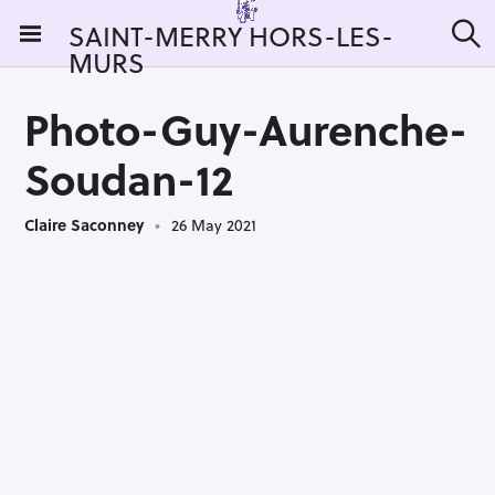
S
SAINT-MERRY HORS-LES-
k
MURS
S
i
e
a
p
r
Photo-Guy-Aurenche-
t
c
h
o
Soudan-12
c
o
Claire Saconney
26 May 2021
n
t
e
n
t