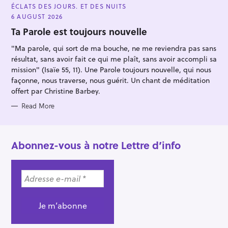
A
ÉCLATS DES JOURS. ET DES NUITS
T
E
6 AUGUST 2026
G
O
Ta Parole est toujours nouvelle
R
I
"Ma parole, qui sort de ma bouche, ne me reviendra pas sans
E
S
résultat, sans avoir fait ce qui me plaît, sans avoir accompli sa
mission" (Isaïe 55, 11). Une Parole toujours nouvelle, qui nous
façonne, nous traverse, nous guérit. Un chant de méditation
offert par Christine Barbey.
Read More
Abonnez-vous à notre Lettre d’info