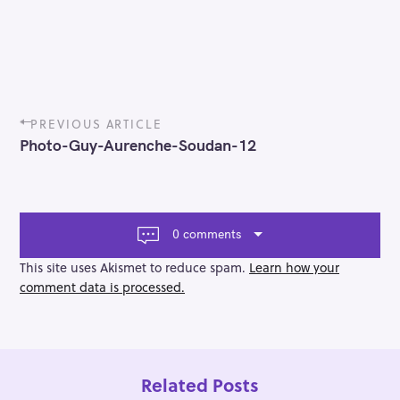
P
PREVIOUS ARTICLE
o
Photo-Guy-Aurenche-Soudan-12
s
t
n
a
v
0 comments
i
g
This site uses Akismet to reduce spam.
Learn how your
a
comment data is processed.
t
i
o
n
Related Posts