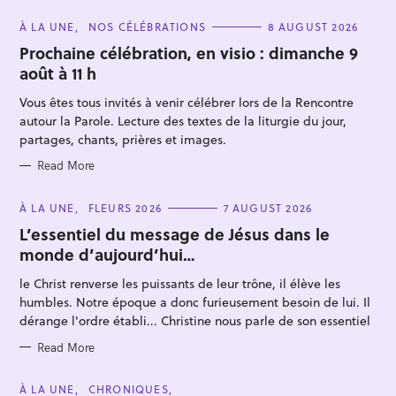
C
À LA UNE
NOS CÉLÉBRATIONS
8 AUGUST 2026
A
T
Prochaine célébration, en visio : dimanche 9
E
août à 11 h
G
O
R
Vous êtes tous invités à venir célébrer lors de la Rencontre
I
E
autour la Parole. Lecture des textes de la liturgie du jour,
S
partages, chants, prières et images.
Read More
S
e
C
À LA UNE
FLEURS 2026
7 AUGUST 2026
A
a
T
L’essentiel du message de Jésus dans le
E
r
monde d’aujourd’hui…
G
O
c
R
le Christ renverse les puissants de leur trône, il élève les
I
h
E
humbles. Notre époque a donc furieusement besoin de lui. Il
S
f
dérange l'ordre établi... Christine nous parle de son essentiel
o
Read More
r
:
C
À LA UNE
CHRONIQUES