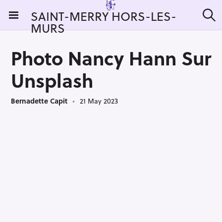
S
SAINT-MERRY HORS-LES-
k
MURS
S
i
e
a
p
r
Photo Nancy Hann Sur
t
c
h
o
Unsplash
c
o
Bernadette Capit
21 May 2023
n
t
e
n
t