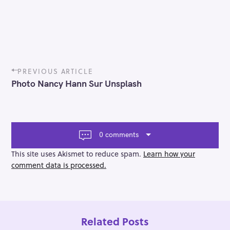
P
PREVIOUS ARTICLE
o
Photo Nancy Hann Sur Unsplash
s
t
n
a
v
0 comments
i
g
This site uses Akismet to reduce spam.
Learn how your
a
comment data is processed.
t
i
o
n
Related Posts