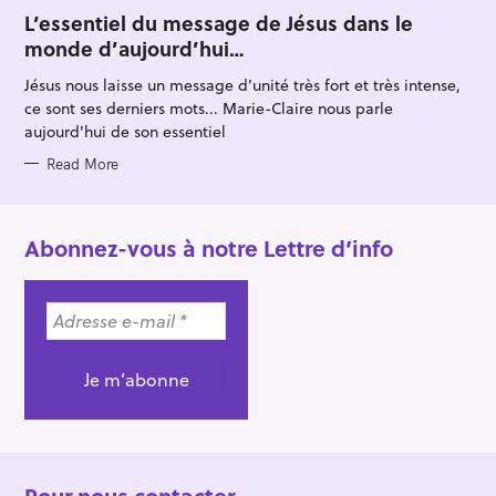
A
T
L’essentiel du message de Jésus dans le
E
monde d’aujourd’hui…
G
O
R
Jésus nous laisse un message d’unité très fort et très intense,
I
E
ce sont ses derniers mots... Marie-Claire nous parle
S
aujourd'hui de son essentiel
Read More
Abonnez-vous à notre Lettre d’info
Pour nous contacter