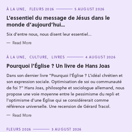
C
À LA UNE
FLEURS 2026
5 AUGUST 2026
A
T
L’essentiel du message de Jésus dans le
E
monde d’aujourd’hui…
G
O
R
Six d'entre nous, nous disent leur essentiel...
I
E
S
Read More
S
C
À LA UNE
CULTURE
LIVRES
4 AUGUST 2026
e
A
T
Pourquoi l’Église ? Un livre de Hans Joas
a
E
G
r
Dans son dernier livre "Pourquoi l'Église ? L’idéal chrétien et
O
R
c
son expression sociale. Optimisation de soi ou communauté
I
E
de foi ?" Hans Joas, philosophe et sociologue allemand, nous
h
S
propose une voie moyenne entre le pessimisme du repli et
f
l’optimisme d’une Église qui se considérerait comme
o
référence universelle. Une recension de Gérard Tracol.
r
Read More
:
C
FLEURS 2026
3 AUGUST 2026