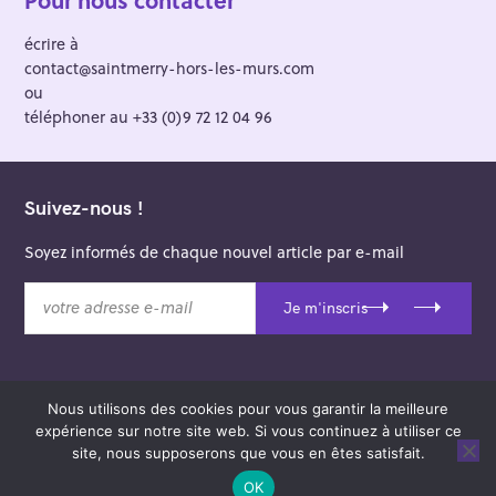
écrire à
contact@saintmerry-hors-les-murs.com
ou
téléphoner au +33 (0)9 72 12 04 96
Suivez-nous !
Soyez informés de chaque nouvel article par e-mail
v
Je m'inscris
o
t
r
e
Nous utilisons des cookies pour vous garantir la meilleure
a
© 2026 Saint-Merry Hors-les-Murs.
expérience sur notre site web. Si vous continuez à utiliser ce
d
Theme: Felt by
Pixelgrade
.
site, nous supposerons que vous en êtes satisfait.
r
e
OK