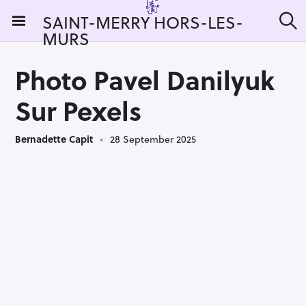
S
SAINT-MERRY HORS-LES-
k
MURS
S
i
e
a
p
r
Photo Pavel Danilyuk
t
c
h
o
Sur Pexels
c
o
Bernadette Capit
28 September 2025
n
t
e
n
t