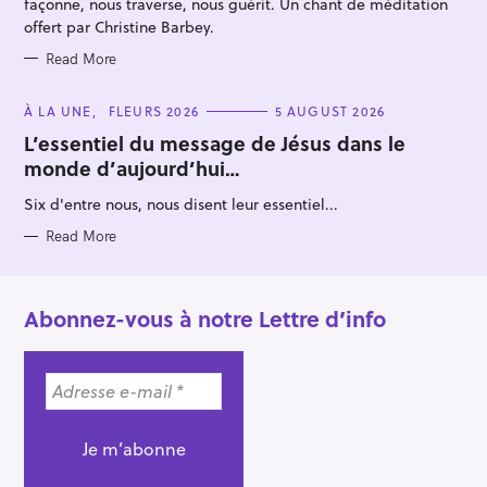
façonne, nous traverse, nous guérit. Un chant de méditation
offert par Christine Barbey.
Read More
C
À LA UNE
FLEURS 2026
5 AUGUST 2026
A
T
L’essentiel du message de Jésus dans le
E
monde d’aujourd’hui…
G
O
R
Six d'entre nous, nous disent leur essentiel...
I
E
S
Read More
Abonnez-vous à notre Lettre d’info