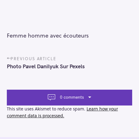
Femme homme avec écouteurs
P
PREVIOUS ARTICLE
o
Photo Pavel Danilyuk Sur Pexels
s
t
n
a
v
0 comments
i
g
This site uses Akismet to reduce spam.
Learn how your
a
comment data is processed.
t
i
o
n