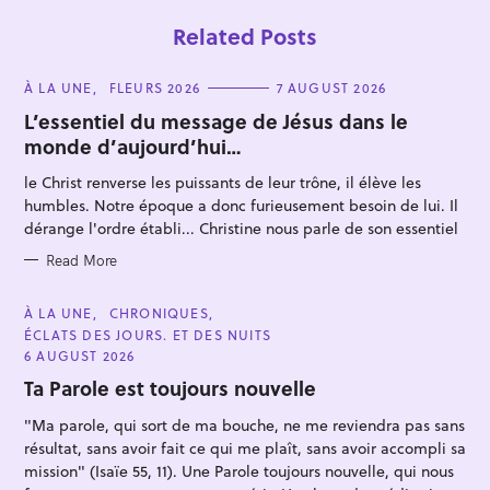
Related Posts
C
À LA UNE
FLEURS 2026
7 AUGUST 2026
A
T
L’essentiel du message de Jésus dans le
E
monde d’aujourd’hui…
G
O
R
le Christ renverse les puissants de leur trône, il élève les
I
E
humbles. Notre époque a donc furieusement besoin de lui. Il
S
dérange l'ordre établi... Christine nous parle de son essentiel
S
e
Read More
a
r
C
À LA UNE
CHRONIQUES
A
ÉCLATS DES JOURS. ET DES NUITS
c
T
E
6 AUGUST 2026
h
G
O
Ta Parole est toujours nouvelle
f
R
I
o
"Ma parole, qui sort de ma bouche, ne me reviendra pas sans
E
S
résultat, sans avoir fait ce qui me plaît, sans avoir accompli sa
r
mission" (Isaïe 55, 11). Une Parole toujours nouvelle, qui nous
: