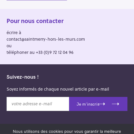
Pour nous contacter
écrire à
contact@saintmerry-hors-les-murs.com
ou
téléphoner au +33 (0)9 72 12 04 96
Suivez-nous !
Soyez informés de chaque nouvel article par e-mail
v
Je m'inscris
o
t
r
e
Nous utilisons des cookies pour vous garantir la meilleure
a