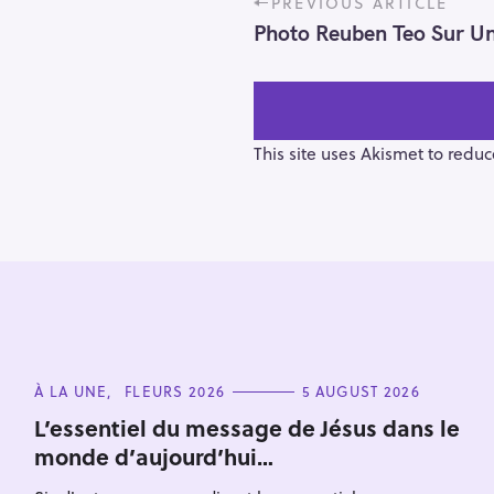
PREVIOUS ARTICLE
o
Photo Reuben Teo Sur U
s
t
n
a
v
This site uses Akismet to redu
i
g
a
t
i
o
n
S
e
C
À LA UNE
FLEURS 2026
5 AUGUST 2026
a
A
T
L’essentiel du message de Jésus dans le
r
E
monde d’aujourd’hui…
G
c
O
h
R