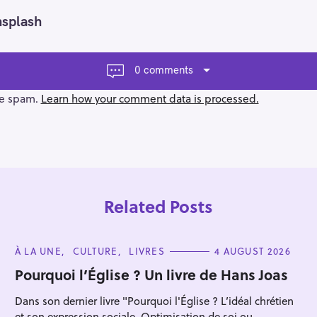
nsplash
0 comments
ce spam.
Learn how your comment data is processed.
Related Posts
C
À LA UNE
CULTURE
LIVRES
4 AUGUST 2026
A
T
Pourquoi l’Église ? Un livre de Hans Joas
E
G
Press Esc to cancel.
Dans son dernier livre "Pourquoi l'Église ? L’idéal chrétien
O
R
et son expression sociale. Optimisation de soi ou