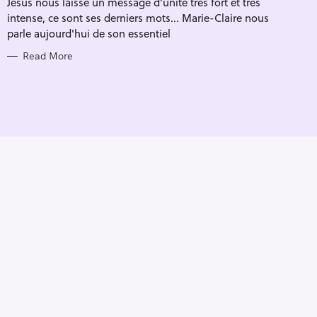
Jésus nous laisse un message d’unité très fort et très
I
E
intense, ce sont ses derniers mots... Marie-Claire nous
S
parle aujourd'hui de son essentiel
Read More