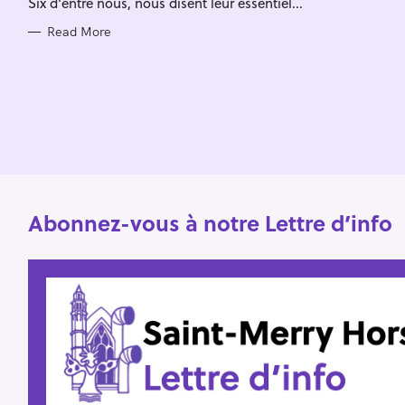
Six d'entre nous, nous disent leur essentiel...
I
f
E
S
Read More
o
r
:
Abonnez-vous à notre Lettre d’info