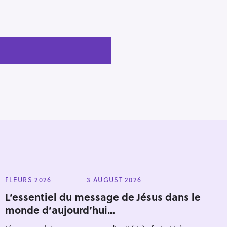
C
FLEURS 2026
3 AUGUST 2026
A
T
L’essentiel du message de Jésus dans le
E
monde d’aujourd’hui…
G
O
R