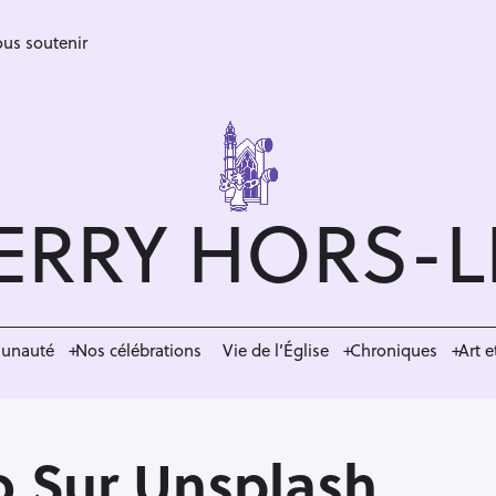
us soutenir
ERRY HORS-
munauté
Nos célébrations
Vie de l’Église
Chroniques
Art e
o Sur Unsplash