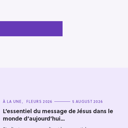
C
À LA UNE
FLEURS 2026
5 AUGUST 2026
A
T
L’essentiel du message de Jésus dans le
E
monde d’aujourd’hui…
G
O
R