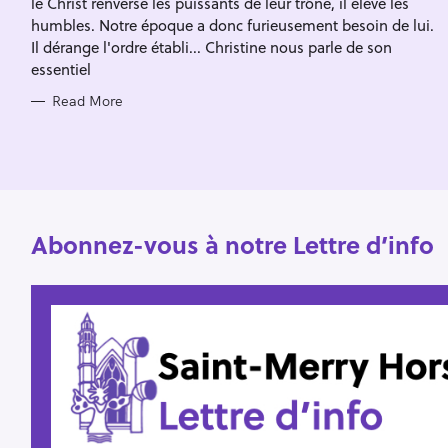
le Christ renverse les puissants de leur trône, il élève les
I
f
E
humbles. Notre époque a donc furieusement besoin de lui.
S
o
Il dérange l'ordre établi... Christine nous parle de son
essentiel
r
:
Read More
Abonnez-vous à notre Lettre d’info