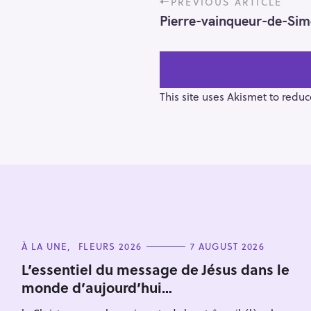
PREVIOUS ARTICLE
o
Pierre-vainqueur-de-Sim
s
t
n
a
v
This site uses Akismet to redu
i
g
a
t
i
o
S
n
e
C
À LA UNE
FLEURS 2026
7 AUGUST 2026
a
A
T
r
L’essentiel du message de Jésus dans le
E
monde d’aujourd’hui…
c
G
O
h
R