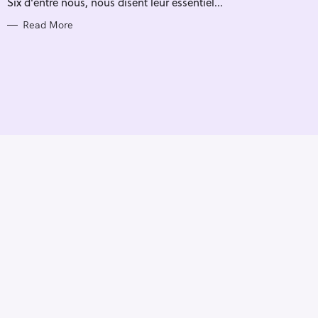
Six d'entre nous, nous disent leur essentiel...
I
E
S
Read More