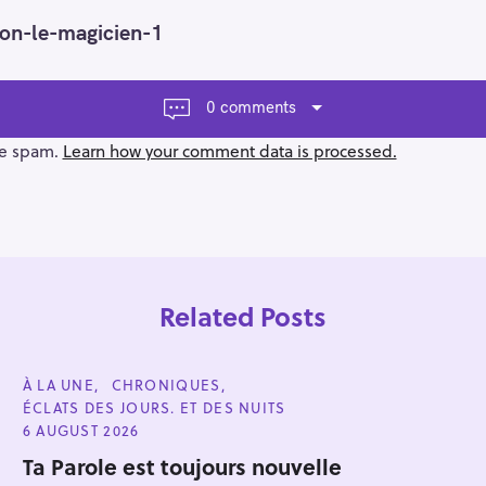
on-le-magicien-1
0 comments
ce spam.
Learn how your comment data is processed.
Related Posts
C
À LA UNE
CHRONIQUES
A
ÉCLATS DES JOURS. ET DES NUITS
T
E
6 AUGUST 2026
G
Press Esc to cancel.
O
Ta Parole est toujours nouvelle
R