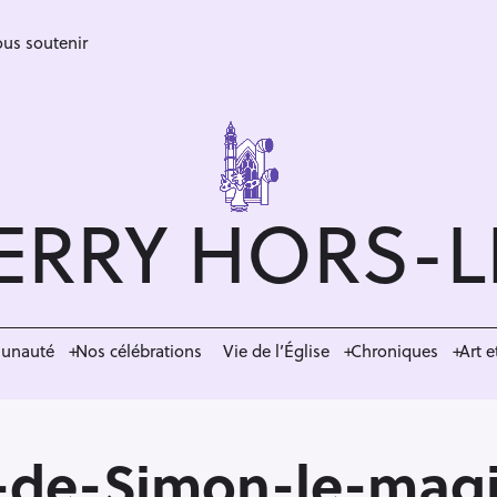
us soutenir
ERRY HORS-
munauté
Nos célébrations
Vie de l’Église
Chroniques
Art e
-de-Simon-le-magi