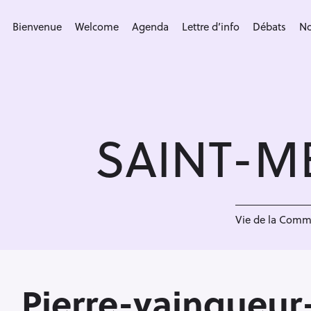
S
k
Bienvenue
Welcome
Agenda
Lettre d’info
Débats
No
i
p
t
o
c
SAINT-M
o
n
t
e
<
n
Vie de la Com
t
Pierre-vainqueur