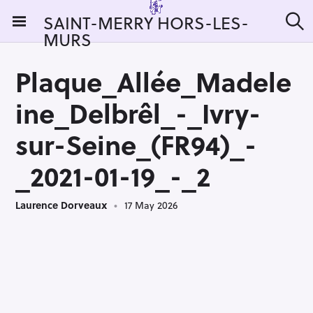
S
SAINT-MERRY HORS-LES-
k
MURS
S
i
e
a
p
r
Plaque_Allée_Madele
t
c
h
o
ine_Delbrêl_-_Ivry-
c
o
sur-Seine_(FR94)_-
n
_2021-01-19_-_2
t
e
n
Laurence Dorveaux
17 May 2026
t