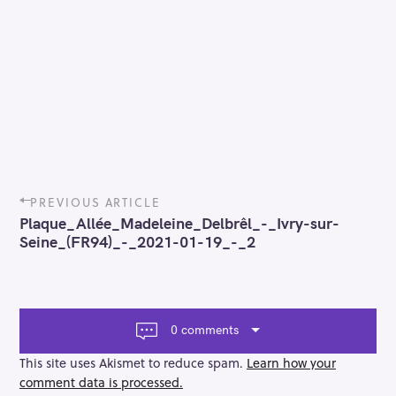
P
PREVIOUS ARTICLE
o
Plaque_Allée_Madeleine_Delbrêl_-_Ivry-sur-
s
Seine_(FR94)_-_2021-01-19_-_2
t
n
a
v
i
0 comments
g
a
This site uses Akismet to reduce spam.
Learn how your
t
comment data is processed.
i