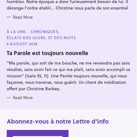
E
humbles. Notre époque a donc furieusement besoin de lui. Il
r
S
dérange l'ordre établi... Christine nous parle de son essentiel
:
Read More
C
À LA UNE
CHRONIQUES
A
ÉCLATS DES JOURS. ET DES NUITS
T
E
6 AUGUST 2026
G
O
Ta Parole est toujours nouvelle
R
I
"Ma parole, qui sort de ma bouche, ne me reviendra pas sans
E
S
résultat, sans avoir fait ce qui me plaît, sans avoir accompli sa
mission" (Isaïe 55, 11). Une Parole toujours nouvelle, qui nous
façonne, nous traverse, nous guérit. Un chant de méditation
offert par Christine Barbey.
Read More
Abonnez-vous à notre Lettre d’info