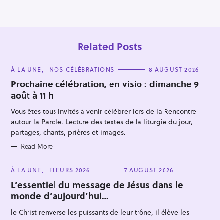
o
n
Related Posts
C
À LA UNE
NOS CÉLÉBRATIONS
8 AUGUST 2026
A
T
Prochaine célébration, en visio : dimanche 9
E
août à 11 h
G
O
R
Vous êtes tous invités à venir célébrer lors de la Rencontre
I
E
autour la Parole. Lecture des textes de la liturgie du jour,
S
S
partages, chants, prières et images.
e
Read More
a
r
C
À LA UNE
FLEURS 2026
7 AUGUST 2026
A
c
T
L’essentiel du message de Jésus dans le
E
h
monde d’aujourd’hui…
G
f
O
R
le Christ renverse les puissants de leur trône, il élève les
o
I