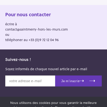
Pour nous contacter
écrire à
contact@saintmerry-hors-les-murs.com
ou
téléphoner au +33 (0)9 72 12 04 96
Suivez-nous !
Soyez informés de chaque nouvel article par e-mail
v
Je m'inscris
o
t
r
e
Nous utilisons des cookies pour vous garantir la meilleure
a
© 2026 Saint-Merry Hors-les-Murs.