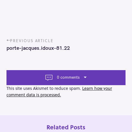
P
PREVIOUS ARTICLE
o
porte-jacques.idoux-81.22
s
t
n
a
v
0 comments
i
g
This site uses Akismet to reduce spam.
Learn how your
a
comment data is processed.
t
i
o
n
Related Posts