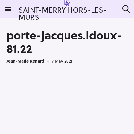
S
SAINT-MERRY HORS-LES-
k
MURS
S
i
e
a
p
r
porte-jacques.idoux-
t
c
h
o
81.22
c
o
Jean-Marie Renard
7 May 2021
n
t
e
n
t