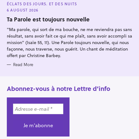
A
ÉCLATS DES JOURS. ET DES NUITS
T
E
6 AUGUST 2026
G
O
Ta Parole est toujours nouvelle
R
I
"Ma parole, qui sort de ma bouche, ne me reviendra pas sans
E
S
résultat, sans avoir fait ce qui me plaît, sans avoir accompli sa
mission" (Isaïe 55, 11). Une Parole toujours nouvelle, qui nous
façonne, nous traverse, nous guérit. Un chant de méditation
offert par Christine Barbey.
Read More
Abonnez-vous à notre Lettre d’info