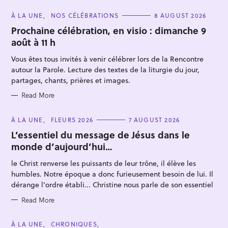
C
À LA UNE
NOS CÉLÉBRATIONS
8 AUGUST 2026
A
T
Prochaine célébration, en visio : dimanche 9
E
août à 11 h
G
O
R
Vous êtes tous invités à venir célébrer lors de la Rencontre
I
E
autour la Parole. Lecture des textes de la liturgie du jour,
S
partages, chants, prières et images.
Read More
S
e
C
À LA UNE
FLEURS 2026
7 AUGUST 2026
A
a
T
L’essentiel du message de Jésus dans le
E
r
monde d’aujourd’hui…
G
O
c
R
le Christ renverse les puissants de leur trône, il élève les
I
h
E
humbles. Notre époque a donc furieusement besoin de lui. Il
S
f
dérange l'ordre établi... Christine nous parle de son essentiel
o
Read More
r
:
C
À LA UNE
CHRONIQUES