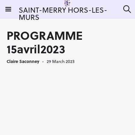
S
SAINT-MERRY HORS-LES-
k
MURS
S
i
e
a
p
r
PROGRAMME
t
c
h
o
15avril2023
c
o
Claire Saconney
29 March 2023
n
t
e
n
t