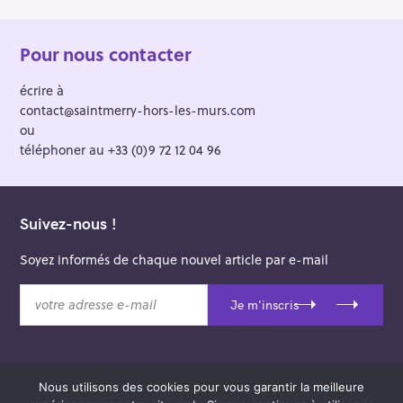
Pour nous contacter
écrire à
contact@saintmerry-hors-les-murs.com
ou
téléphoner au +33 (0)9 72 12 04 96
Suivez-nous !
Soyez informés de chaque nouvel article par e-mail
v
Je m'inscris
o
t
r
e
Nous utilisons des cookies pour vous garantir la meilleure
a
© 2026 Saint-Merry Hors-les-Murs.