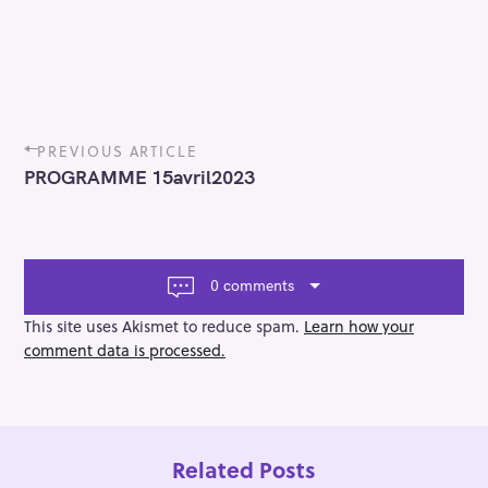
P
PREVIOUS ARTICLE
o
PROGRAMME 15avril2023
s
t
n
a
v
0 comments
i
g
This site uses Akismet to reduce spam.
Learn how your
a
comment data is processed.
t
i
o
n
Related Posts