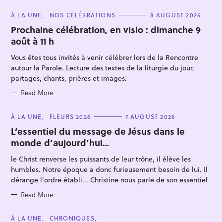
C
À LA UNE
NOS CÉLÉBRATIONS
8 AUGUST 2026
A
T
Prochaine célébration, en visio : dimanche 9
E
août à 11 h
G
O
R
Vous êtes tous invités à venir célébrer lors de la Rencontre
I
E
autour la Parole. Lecture des textes de la liturgie du jour,
S
partages, chants, prières et images.
Read More
S
e
C
À LA UNE
FLEURS 2026
7 AUGUST 2026
A
a
T
L’essentiel du message de Jésus dans le
E
r
monde d’aujourd’hui…
G
O
c
R
le Christ renverse les puissants de leur trône, il élève les
I
h
E
humbles. Notre époque a donc furieusement besoin de lui. Il
S
f
dérange l'ordre établi... Christine nous parle de son essentiel
o
Read More
r
:
C
À LA UNE
CHRONIQUES