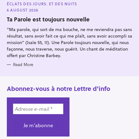
A
ÉCLATS DES JOURS. ET DES NUITS
T
E
6 AUGUST 2026
G
O
Ta Parole est toujours nouvelle
R
I
"Ma parole, qui sort de ma bouche, ne me reviendra pas sans
E
S
résultat, sans avoir fait ce qui me plaît, sans avoir accompli sa
mission" (Isaïe 55, 11). Une Parole toujours nouvelle, qui nous
façonne, nous traverse, nous guérit. Un chant de méditation
offert par Christine Barbey.
Read More
Abonnez-vous à notre Lettre d’info