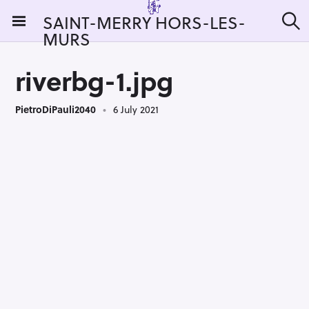
S
SAINT-MERRY HORS-LES-
k
MURS
S
i
e
a
p
r
riverbg-1.jpg
t
c
h
o
PietroDiPauli2040
6 July 2021
c
o
n
t
e
n
t