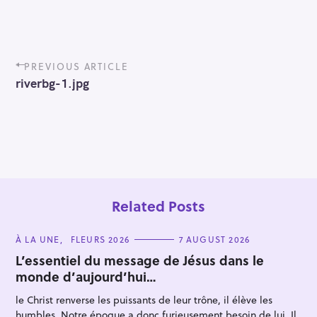
P
PREVIOUS ARTICLE
o
riverbg-1.jpg
s
t
n
a
v
i
g
a
t
Related Posts
i
o
C
À LA UNE
FLEURS 2026
7 AUGUST 2026
n
A
T
L’essentiel du message de Jésus dans le
E
monde d’aujourd’hui…
G
O
R
le Christ renverse les puissants de leur trône, il élève les
I
E
humbles. Notre époque a donc furieusement besoin de lui. Il