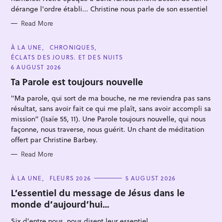
S
dérange l'ordre établi... Christine nous parle de son essentiel
Read More
C
À LA UNE
CHRONIQUES
A
S
ÉCLATS DES JOURS. ET DES NUITS
T
E
6 AUGUST 2026
e
G
O
Ta Parole est toujours nouvelle
a
R
I
r
"Ma parole, qui sort de ma bouche, ne me reviendra pas sans
E
S
c
résultat, sans avoir fait ce qui me plaît, sans avoir accompli sa
mission" (Isaïe 55, 11). Une Parole toujours nouvelle, qui nous
h
façonne, nous traverse, nous guérit. Un chant de méditation
f
offert par Christine Barbey.
o
Read More
r
:
C
À LA UNE
FLEURS 2026
5 AUGUST 2026
A
T
L’essentiel du message de Jésus dans le
E
monde d’aujourd’hui…
G
O
R
Six d'entre nous, nous disent leur essentiel...