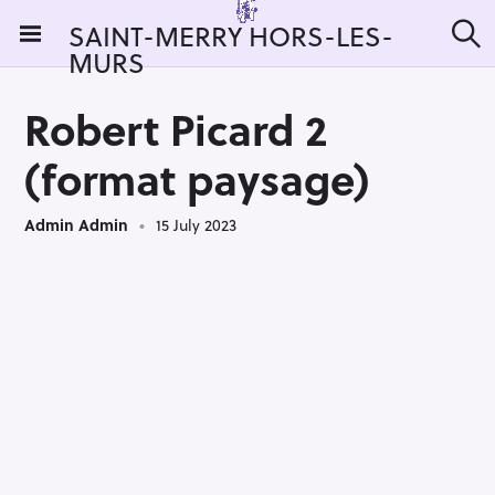
S
SAINT-MERRY HORS-LES-
k
MURS
S
i
e
a
p
r
Robert Picard 2
t
c
h
o
(format paysage)
c
o
Admin Admin
15 July 2023
n
t
e
n
t