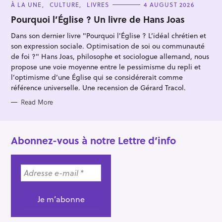
C
À LA UNE
CULTURE
LIVRES
4 AUGUST 2026
A
T
Pourquoi l’Église ? Un livre de Hans Joas
E
G
Dans son dernier livre "Pourquoi l'Église ? L’idéal chrétien et
O
R
son expression sociale. Optimisation de soi ou communauté
I
E
de foi ?" Hans Joas, philosophe et sociologue allemand, nous
S
propose une voie moyenne entre le pessimisme du repli et
l’optimisme d’une Église qui se considérerait comme
référence universelle. Une recension de Gérard Tracol.
Read More
Abonnez-vous à notre Lettre d’info