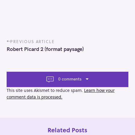
P
PREVIOUS ARTICLE
o
Robert Picard 2 (format paysage)
s
t
n
a
v
0 comments
i
g
This site uses Akismet to reduce spam.
Learn how your
a
comment data is processed.
t
i
o
n
Related Posts