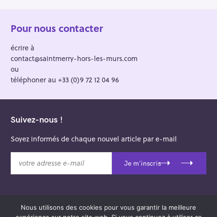
Pour nous contacter
écrire à
contact@saintmerry-hors-les-murs.com
ou
téléphoner au +33 (0)9 72 12 04 96
Suivez-nous !
Soyez informés de chaque nouvel article par e-mail
v
Je m'inscris
o
t
r
e
Nous utilisons des cookies pour vous garantir la meilleure
a
© 2026 Saint-Merry Hors-les-Murs.