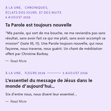
C
À LA UNE
CHRONIQUES
A
ÉCLATS DES JOURS. ET DES NUITS
T
E
6 AUGUST 2026
G
O
Ta Parole est toujours nouvelle
R
I
"Ma parole, qui sort de ma bouche, ne me reviendra pas sans
E
S
résultat, sans avoir fait ce qui me plaît, sans avoir accompli sa
mission" (Isaïe 55, 11). Une Parole toujours nouvelle, qui nous
façonne, nous traverse, nous guérit. Un chant de méditation
S
offert par Christine Barbey.
e
Read More
a
r
C
À LA UNE
FLEURS 2026
5 AUGUST 2026
c
A
T
L’essentiel du message de Jésus dans le
h
E
monde d’aujourd’hui…
G
f
O
R
Six d'entre nous, nous disent leur essentiel...
o
I
E
r
S
Read More
: