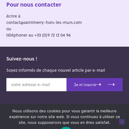
Pour nous contacter
écrire à
contact@saintmerry-hors-les-murs.com
ou
téléphoner au +33 (0)9 72 12 04 96
Suivez-nous !
Soyez informés de chaque nouvel article par e-mail
v
Je m'inscris
o
t
r
e
Nous utilisons des cookies pour vous garantir la meilleure
a
© 2026 Saint-Merry Hors-les-Murs.
expérience sur notre site web. Si vous continuez à utiliser ce
d
Theme: Felt by
Pixelgrade
.
site, nous supposerons que vous en êtes satisfait.
r