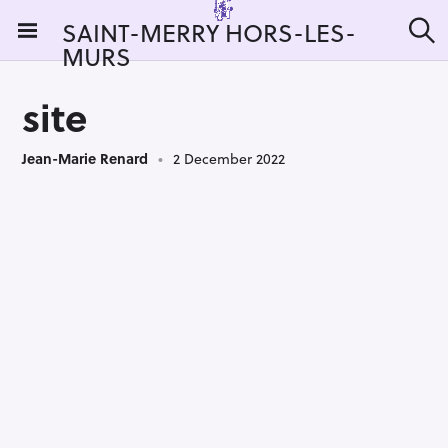
S
SAINT-MERRY HORS-LES-
k
MURS
S
i
e
a
p
r
site
t
c
h
o
Jean-Marie Renard
2 December 2022
c
o
n
t
e
n
t