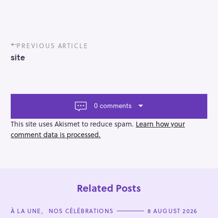
P
PREVIOUS ARTICLE
o
site
s
t
n
a
v
0 comments
i
g
This site uses Akismet to reduce spam.
Learn how your
a
comment data is processed.
t
i
o
n
Related Posts
C
À LA UNE
NOS CÉLÉBRATIONS
8 AUGUST 2026
A