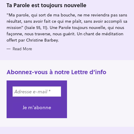
O
Ta Parole est toujours nouvelle
R
I
"Ma parole, qui sort de ma bouche, ne me reviendra pas sans
E
S
résultat, sans avoir fait ce qui me plaît, sans avoir accompli sa
mission" (Isaïe 55, 11). Une Parole toujours nouvelle, qui nous
façonne, nous traverse, nous guérit. Un chant de méditation
offert par Christine Barbey.
Read More
Abonnez-vous à notre Lettre d’info