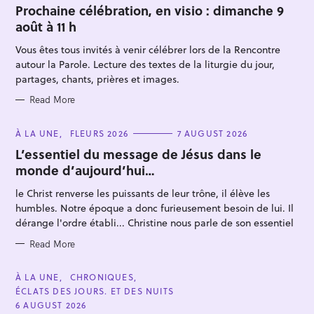
T
Prochaine célébration, en visio : dimanche 9
E
août à 11 h
G
O
R
Vous êtes tous invités à venir célébrer lors de la Rencontre
I
E
autour la Parole. Lecture des textes de la liturgie du jour,
S
partages, chants, prières et images.
Read More
S
C
À LA UNE
FLEURS 2026
7 AUGUST 2026
A
e
T
L’essentiel du message de Jésus dans le
E
a
monde d’aujourd’hui…
G
O
r
R
le Christ renverse les puissants de leur trône, il élève les
I
c
E
humbles. Notre époque a donc furieusement besoin de lui. Il
S
h
dérange l'ordre établi... Christine nous parle de son essentiel
f
Read More
o
r
C
À LA UNE
CHRONIQUES
:
A
ÉCLATS DES JOURS. ET DES NUITS
T
E
6 AUGUST 2026
G