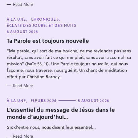
Read More
C
À LA UNE
CHRONIQUES
A
ÉCLATS DES JOURS. ET DES NUITS
T
S
E
6 AUGUST 2026
G
e
O
Ta Parole est toujours nouvelle
R
a
I
"Ma parole, qui sort de ma bouche, ne me reviendra pas sans
E
r
S
résultat, sans avoir fait ce qui me plaît, sans avoir accompli sa
c
mission" (Isaïe 55, 11). Une Parole toujours nouvelle, qui nous
h
façonne, nous traverse, nous guérit. Un chant de méditation
f
offert par Christine Barbey.
o
Read More
r
:
C
À LA UNE
FLEURS 2026
5 AUGUST 2026
A
T
L’essentiel du message de Jésus dans le
E
monde d’aujourd’hui…
G
O
R
Six d'entre nous, nous disent leur essentiel...
I
E
S
Read More