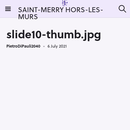
S
SAINT-MERRY HORS-LES-
k
MURS
S
i
e
a
p
r
slide10-thumb.jpg
t
c
h
o
PietroDiPauli2040
6 July 2021
c
o
n
t
e
n
t