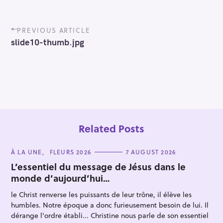
P
PREVIOUS ARTICLE
o
slide10-thumb.jpg
s
t
n
a
v
i
g
a
t
Related Posts
i
o
C
À LA UNE
FLEURS 2026
7 AUGUST 2026
n
A
T
L’essentiel du message de Jésus dans le
E
monde d’aujourd’hui…
G
O
R
le Christ renverse les puissants de leur trône, il élève les
I
E
humbles. Notre époque a donc furieusement besoin de lui. Il
S
dérange l'ordre établi... Christine nous parle de son essentiel