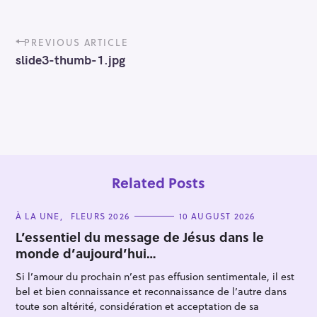
P
PREVIOUS ARTICLE
o
slide3-thumb-1.jpg
s
t
n
a
v
i
g
a
t
Related Posts
i
o
C
À LA UNE
FLEURS 2026
10 AUGUST 2026
n
A
T
L’essentiel du message de Jésus dans le
E
monde d’aujourd’hui…
G
O
R
Si l’amour du prochain n’est pas effusion sentimentale, il est
I
E
bel et bien connaissance et reconnaissance de l’autre dans
S
toute son altérité, considération et acceptation de sa