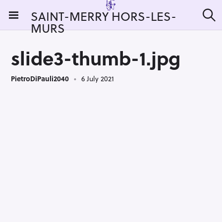
S
SAINT-MERRY HORS-LES-
k
MURS
S
i
e
a
p
r
slide3-thumb-1.jpg
t
c
h
o
PietroDiPauli2040
6 July 2021
c
o
n
t
e
n
t