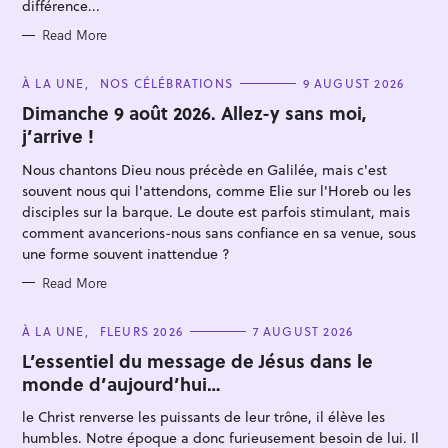
différence...
Read More
C
À LA UNE
NOS CÉLÉBRATIONS
9 AUGUST 2026
A
T
Dimanche 9 août 2026. Allez-y sans moi,
S
E
j’arrive !
G
e
O
R
Nous chantons Dieu nous précède en Galilée, mais c'est
a
I
E
souvent nous qui l'attendons, comme Elie sur l'Horeb ou les
r
S
disciples sur la barque. Le doute est parfois stimulant, mais
c
comment avancerions-nous sans confiance en sa venue, sous
h
une forme souvent inattendue ?
f
Read More
o
r
C
À LA UNE
FLEURS 2026
7 AUGUST 2026
A
:
T
L’essentiel du message de Jésus dans le
E
monde d’aujourd’hui…
G
O
R
le Christ renverse les puissants de leur trône, il élève les
I
E
humbles. Notre époque a donc furieusement besoin de lui. Il
S