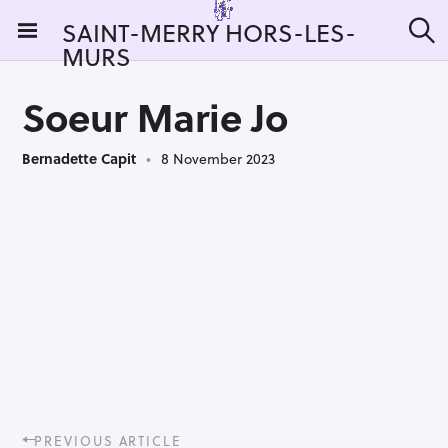
S
SAINT-MERRY HORS-LES-
k
MURS
S
i
e
a
p
r
Soeur Marie Jo
t
c
h
o
Bernadette Capit
8 November 2023
c
o
n
t
e
n
t
P
PREVIOUS ARTICLE