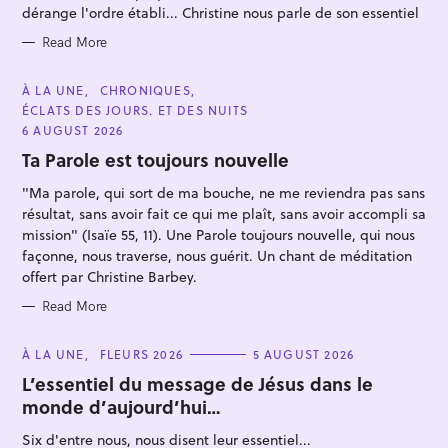
S
dérange l'ordre établi... Christine nous parle de son essentiel
Read More
C
À LA UNE
CHRONIQUES
A
ÉCLATS DES JOURS. ET DES NUITS
S
T
E
6 AUGUST 2026
e
G
O
Ta Parole est toujours nouvelle
a
R
I
r
"Ma parole, qui sort de ma bouche, ne me reviendra pas sans
E
S
c
résultat, sans avoir fait ce qui me plaît, sans avoir accompli sa
mission" (Isaïe 55, 11). Une Parole toujours nouvelle, qui nous
h
façonne, nous traverse, nous guérit. Un chant de méditation
f
offert par Christine Barbey.
o
Read More
r
:
C
À LA UNE
FLEURS 2026
5 AUGUST 2026
A
T
L’essentiel du message de Jésus dans le
E
monde d’aujourd’hui…
G
O
R
Six d'entre nous, nous disent leur essentiel...
I