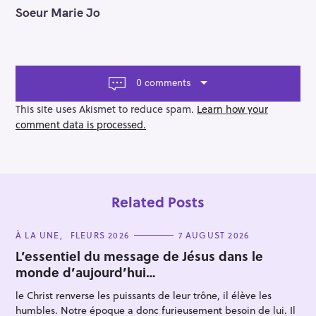
o
Soeur Marie Jo
s
t
n
a
v
0 comments
i
g
This site uses Akismet to reduce spam.
Learn how your
a
comment data is processed.
t
i
o
n
Related Posts
C
À LA UNE
FLEURS 2026
7 AUGUST 2026
A
T
L’essentiel du message de Jésus dans le
E
monde d’aujourd’hui…
G
O
R
le Christ renverse les puissants de leur trône, il élève les
I
E
humbles. Notre époque a donc furieusement besoin de lui. Il