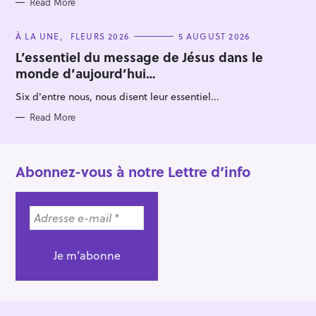
Read More
C
À LA UNE
FLEURS 2026
5 AUGUST 2026
A
T
L’essentiel du message de Jésus dans le
E
monde d’aujourd’hui…
G
O
R
Six d'entre nous, nous disent leur essentiel...
I
E
S
Read More
Abonnez-vous à notre Lettre d’info