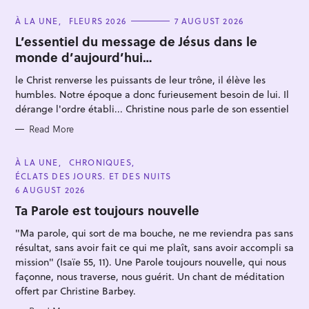
C
À LA UNE
FLEURS 2026
7 AUGUST 2026
A
T
L’essentiel du message de Jésus dans le
E
monde d’aujourd’hui…
G
O
R
le Christ renverse les puissants de leur trône, il élève les
I
E
humbles. Notre époque a donc furieusement besoin de lui. Il
S
dérange l'ordre établi... Christine nous parle de son essentiel
S
Read More
e
a
C
À LA UNE
CHRONIQUES
A
ÉCLATS DES JOURS. ET DES NUITS
r
T
E
6 AUGUST 2026
c
G
O
Ta Parole est toujours nouvelle
h
R
I
f
"Ma parole, qui sort de ma bouche, ne me reviendra pas sans
E
S
résultat, sans avoir fait ce qui me plaît, sans avoir accompli sa
o
mission" (Isaïe 55, 11). Une Parole toujours nouvelle, qui nous
r
façonne, nous traverse, nous guérit. Un chant de méditation
:
offert par Christine Barbey.