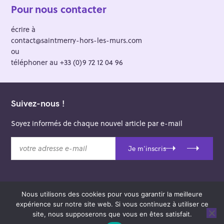
Pour nous contacter
écrire à
contact@saintmerry-hors-les-murs.com
ou
téléphoner au +33 (0)9 72 12 04 96
Suivez-nous !
Soyez informés de chaque nouvel article par e-mail
v
Je m'inscris
o
t
r
e
Nous utilisons des cookies pour vous garantir la meilleure
a
© 2026 Saint-Merry Hors-les-Murs.
expérience sur notre site web. Si vous continuez à utiliser ce
d
Theme: Felt by
Pixelgrade
.
site, nous supposerons que vous en êtes satisfait.
r