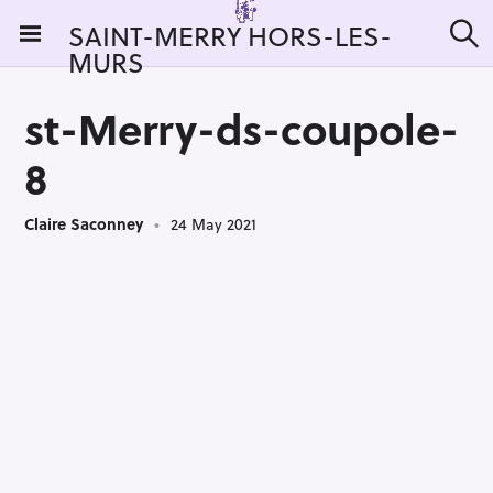
S
SAINT-MERRY HORS-LES-
k
MURS
S
i
e
a
p
r
st-Merry-ds-coupole-
t
c
h
o
8
c
o
Claire Saconney
24 May 2021
n
t
e
n
t