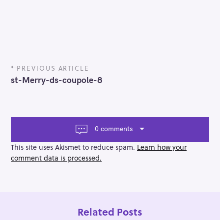
P
PREVIOUS ARTICLE
o
st-Merry-ds-coupole-8
s
t
n
a
v
0 comments
i
g
This site uses Akismet to reduce spam.
Learn how your
a
comment data is processed.
t
i
o
n
Related Posts