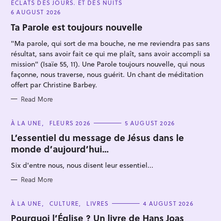
ÉCLATS DES JOURS. ET DES NUITS
T
E
6 AUGUST 2026
G
O
Ta Parole est toujours nouvelle
R
I
"Ma parole, qui sort de ma bouche, ne me reviendra pas sans
E
S
résultat, sans avoir fait ce qui me plaît, sans avoir accompli sa
mission" (Isaïe 55, 11). Une Parole toujours nouvelle, qui nous
façonne, nous traverse, nous guérit. Un chant de méditation
offert par Christine Barbey.
S
Read More
e
a
C
À LA UNE
FLEURS 2026
5 AUGUST 2026
r
A
T
L’essentiel du message de Jésus dans le
c
E
monde d’aujourd’hui…
G
h
O
R
f
Six d'entre nous, nous disent leur essentiel...
I
E
o
S
Read More
r
:
C
À LA UNE
CULTURE
LIVRES
4 AUGUST 2026
A
T
Pourquoi l’Église ? Un livre de Hans Joas