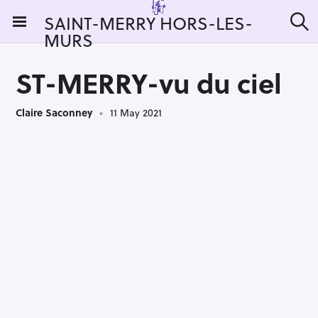
S
SAINT-MERRY HORS-LES-
k
MURS
S
i
e
a
p
r
ST-MERRY-vu du ciel
t
c
h
o
Claire Saconney
11 May 2021
c
o
n
t
e
n
t