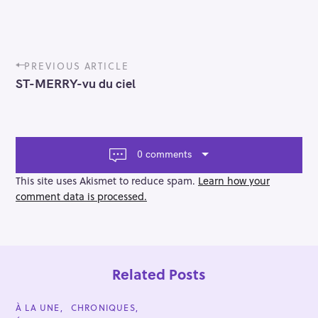
P
PREVIOUS ARTICLE
o
ST-MERRY-vu du ciel
s
t
n
a
v
0 comments
i
g
This site uses Akismet to reduce spam.
Learn how your
a
comment data is processed.
t
i
o
n
Related Posts
C
À LA UNE
CHRONIQUES
A