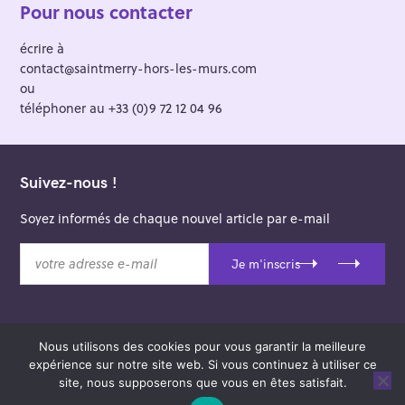
Pour nous contacter
écrire à
contact@saintmerry-hors-les-murs.com
ou
téléphoner au +33 (0)9 72 12 04 96
Suivez-nous !
Soyez informés de chaque nouvel article par e-mail
v
Je m'inscris
o
t
r
e
Nous utilisons des cookies pour vous garantir la meilleure
a
© 2026 Saint-Merry Hors-les-Murs.
expérience sur notre site web. Si vous continuez à utiliser ce
d
Theme: Felt by
Pixelgrade
.
site, nous supposerons que vous en êtes satisfait.
r