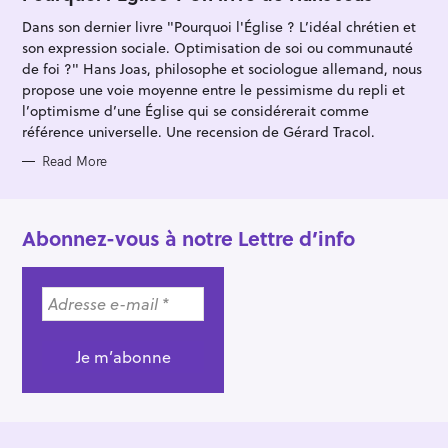
E
G
Dans son dernier livre "Pourquoi l'Église ? L’idéal chrétien et
O
R
son expression sociale. Optimisation de soi ou communauté
I
E
de foi ?" Hans Joas, philosophe et sociologue allemand, nous
S
propose une voie moyenne entre le pessimisme du repli et
l’optimisme d’une Église qui se considérerait comme
référence universelle. Une recension de Gérard Tracol.
Read More
Abonnez-vous à notre Lettre d’info