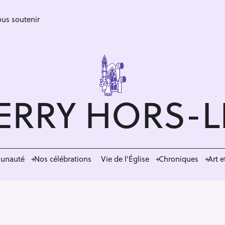
us soutenir
ERRY HORS-
munauté
Nos célébrations
Vie de l’Église
Chroniques
Art e