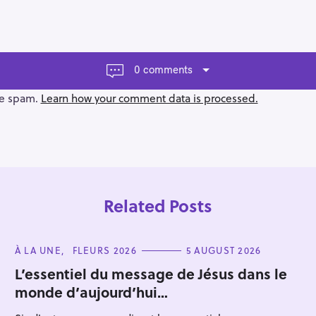
0 comments
ce spam.
Learn how your comment data is processed.
Related Posts
C
À LA UNE
FLEURS 2026
5 AUGUST 2026
A
T
L’essentiel du message de Jésus dans le
E
monde d’aujourd’hui…
G
Press Esc to cancel.
O
R