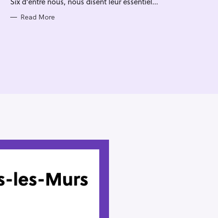
Six d'entre nous, nous disent leur essentiel...
I
E
S
Read More