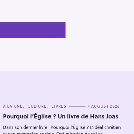
C
À LA UNE
CULTURE
LIVRES
4 AUGUST 2026
A
T
Pourquoi l’Église ? Un livre de Hans Joas
E
G
Dans son dernier livre "Pourquoi l'Église ? L’idéal chrétien
O
R
et son expression sociale. Optimisation de soi ou