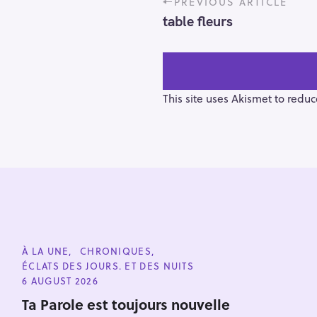
PREVIOUS ARTICLE
o
table fleurs
s
t
n
a
v
This site uses Akismet to redu
i
g
a
t
i
o
n
S
e
C
À LA UNE
CHRONIQUES
a
A
ÉCLATS DES JOURS. ET DES NUITS
T
r
E
6 AUGUST 2026
G
c
O
Ta Parole est toujours nouvelle
h
R