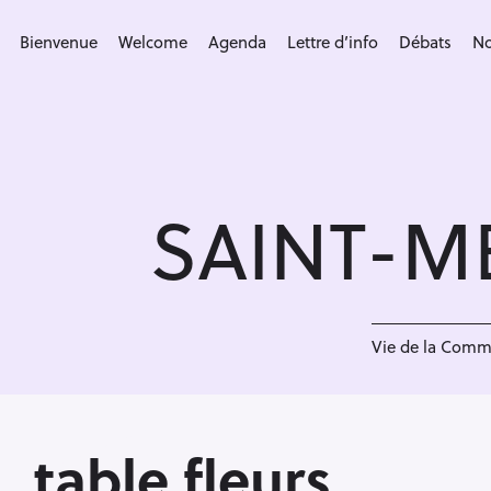
S
k
Bienvenue
Welcome
Agenda
Lettre d’info
Débats
No
i
p
t
o
c
SAINT-M
o
n
t
e
<
n
Vie de la Com
t
table fleurs