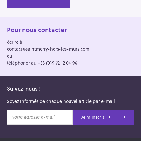
:
Pour nous contacter
écrire à
contact@saintmerry-hors-les-murs.com
ou
téléphoner au +33 (0)9 72 12 04 96
Suivez-nous !
Soyez informés de chaque nouvel article par e-mail
v
Je m'inscris
o
t
r
e