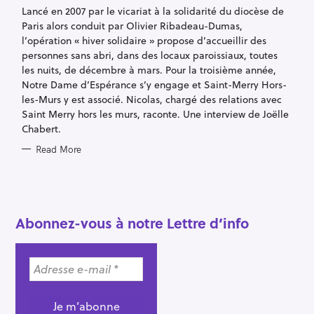
I
Lancé en 2007 par le vicariat à la solidarité du diocèse de
E
S
Paris alors conduit par Olivier Ribadeau-Dumas,
l’opération « hiver solidaire » propose d’accueillir des
personnes sans abri, dans des locaux paroissiaux, toutes
les nuits, de décembre à mars. Pour la troisième année,
Notre Dame d’Espérance s’y engage et Saint-Merry Hors-
les-Murs y est associé. Nicolas, chargé des relations avec
Saint Merry hors les murs, raconte. Une interview de Joëlle
Chabert.
Read More
S
e
a
r
Abonnez-vous à notre Lettre d’info
c
h
f
o
r