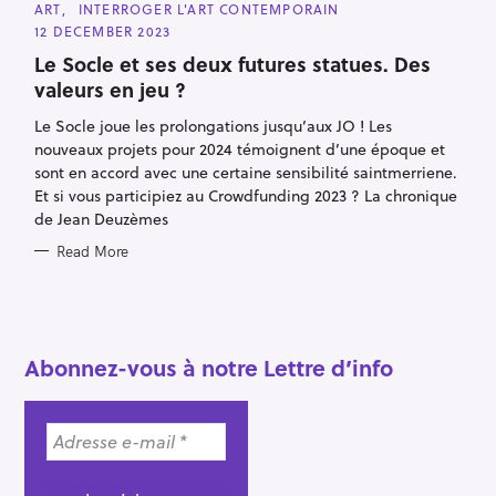
S
C
ART
INTERROGER L'ART CONTEMPORAIN
A
12 DECEMBER 2023
e
T
E
Le Socle et ses deux futures statues. Des
a
G
O
valeurs en jeu ?
r
R
I
c
E
Le Socle joue les prolongations jusqu’aux JO ! Les
S
h
nouveaux projets pour 2024 témoignent d’une époque et
sont en accord avec une certaine sensibilité saintmerriene.
f
Et si vous participiez au Crowdfunding 2023 ? La chronique
o
de Jean Deuzèmes
r
Read More
:
Abonnez-vous à notre Lettre d’info