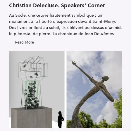
A
T
Christian Delecluse. Speakers’ Corner
E
G
Au Socle, une œuvre hautement symbolique : un
O
R
monument à la liberté d’expression devant Saint-Merry.
I
E
Des livres brillent au soleil, ils s’élèvent au-dessus d’un nid,
S
le piédestal de pierre. La chronique de Jean Deuzèmes
Read More