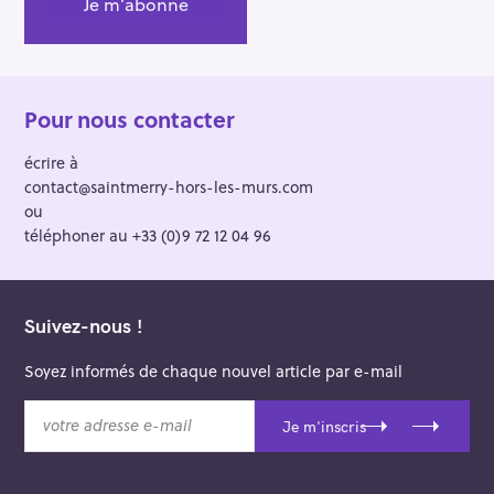
Pour nous contacter
écrire à
contact@saintmerry-hors-les-murs.com
ou
téléphoner au +33 (0)9 72 12 04 96
Suivez-nous !
Soyez informés de chaque nouvel article par e-mail
v
Je m'inscris
o
t
r