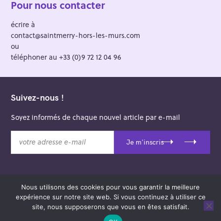
Pour nous contacter
écrire à
contact@saintmerry-hors-les-murs.com
ou
téléphoner au +33 (0)9 72 12 04 96
Suivez-nous !
Soyez informés de chaque nouvel article par e-mail
v
Je m'inscris
o
t
r
e
Nous utilisons des cookies pour vous garantir la meilleure
a
© 2026 Saint-Merry Hors-les-Murs.
expérience sur notre site web. Si vous continuez à utiliser ce
d
Theme: Felt by
Pixelgrade
.
site, nous supposerons que vous en êtes satisfait.
r