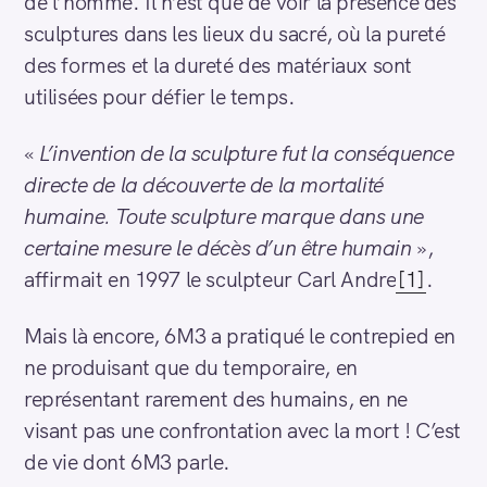
de l’homme. Il n’est que de voir la présence des
sculptures dans les lieux du sacré, où la pureté
des formes et la dureté des matériaux sont
utilisées pour défier le temps.
«
L’invention de la sculpture fut la conséquence
directe de la découverte de la mortalité
S
humaine. Toute sculpture marque dans une
e
certaine mesure le décès d’un être humain
»,
a
affirmait en 1997 le sculpteur Carl Andre
[1]
.
r
c
h
Mais là encore, 6M3 a pratiqué le contrepied en
f
ne produisant que du temporaire, en
o
représentant rarement des humains, en ne
r
visant pas une confrontation avec la mort ! C’est
:
de vie dont 6M3 parle.