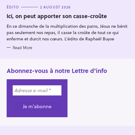
C
ÉDITO
2 AUGUST 2026
A
T
Ici, on peut apporter son casse-croûte
E
G
En ce dimanche de la multiplication des pains, Jésus ne bénit
O
R
pas seulement nos repas, il casse la croûte de tout ce qui
I
E
enferme et durcit nos cœurs. L'édito de Raphaël Buyse
S
Read More
Abonnez-vous à notre Lettre d’info