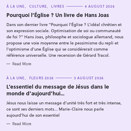
C
À LA UNE
CULTURE
LIVRES
4 AUGUST 2026
A
T
Pourquoi l’Église ? Un livre de Hans Joas
E
G
Dans son dernier livre "Pourquoi l'Église ? L’idéal chrétien et
O
R
son expression sociale. Optimisation de soi ou communauté
I
E
de foi ?" Hans Joas, philosophe et sociologue allemand, nous
S
propose une voie moyenne entre le pessimisme du repli et
l’optimisme d’une Église qui se considérerait comme
référence universelle. Une recension de Gérard Tracol.
Read More
C
À LA UNE
FLEURS 2026
3 AUGUST 2026
A
T
L’essentiel du message de Jésus dans le
E
monde d’aujourd’hui…
G
O
R
Jésus nous laisse un message d’unité très fort et très intense,
I
E
ce sont ses derniers mots... Marie-Claire nous parle
S
aujourd'hui de son essentiel
Read More