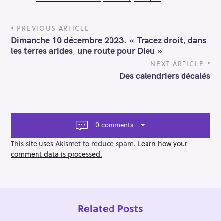
P
PREVIOUS ARTICLE
o
Dimanche 10 décembre 2023. « Tracez droit, dans
s
les terres arides, une route pour Dieu »
t
n
NEXT ARTICLE
a
Des calendriers décalés
v
i
g
a
t
0 comments
i
o
This site uses Akismet to reduce spam.
Learn how your
n
comment data is processed.
Related Posts