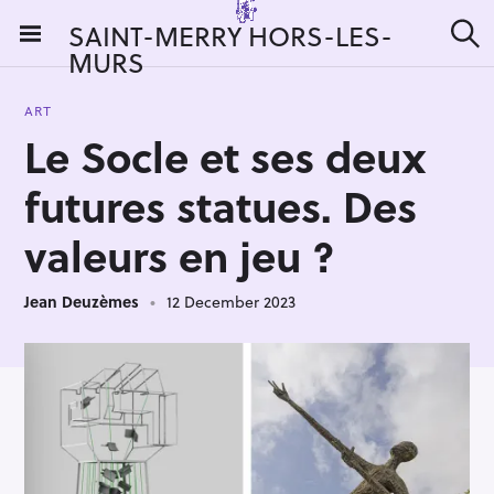
S
SAINT-MERRY HORS-LES-
k
MURS
S
i
e
a
p
r
ART
t
c
Le Socle et ses deux
h
o
c
futures statues. Des
o
n
valeurs en jeu ?
t
e
Jean Deuzèmes
12 December 2023
n
t