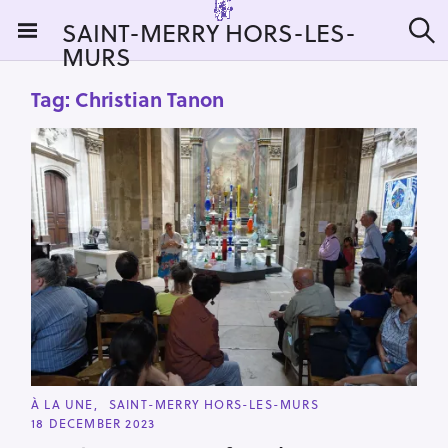
S
SAINT-MERRY HORS-LES-
k
MURS
S
i
e
a
p
Tag:
Christian Tanon
r
t
c
h
o
c
o
n
t
e
n
t
C
À LA UNE
SAINT-MERRY HORS-LES-MURS
A
18 DECEMBER 2023
T
E