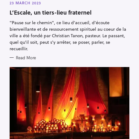
A
23 MARCH 2023
T
E
L’Escale, un tiers-lieu fraternel
G
O
R
"Pause sur le chemin", ce lieu d'accueil, d'écoute
I
bienveillante et de ressourcement spirituel au coeur de la
E
S
ville a été fondé par Christian Tanon, pasteur. Le passant,
quel qu'il soit, peut s'y arrêter, se poser, parler, se
recueillir.
Read More
S
e
a
r
c
h