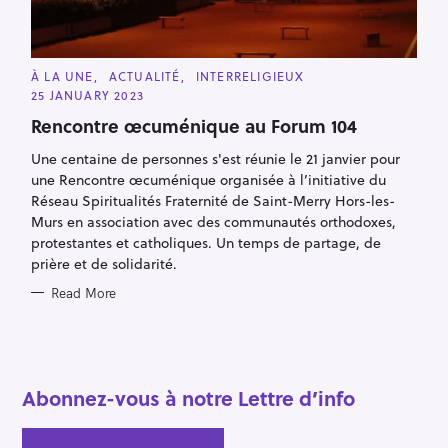
f
o
r
C
À LA UNE
ACTUALITÉ
INTERRELIGIEUX
:
A
25 JANUARY 2023
T
E
Rencontre œcuménique au Forum 104
G
O
R
Une centaine de personnes s'est réunie le 21 janvier pour
I
une Rencontre œcuménique organisée à l’initiative du
E
S
Réseau Spiritualités Fraternité de Saint-Merry Hors-les-
Murs en association avec des communautés orthodoxes,
protestantes et catholiques. Un temps de partage, de
prière et de solidarité.
Read More
Abonnez-vous à notre Lettre d’info