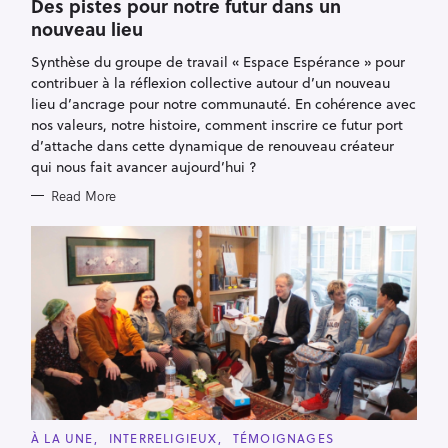
Des pistes pour notre futur dans un
G
O
nouveau lieu
R
I
E
Synthèse du groupe de travail « Espace Espérance » pour
S
contribuer à la réflexion collective autour d’un nouveau
lieu d’ancrage pour notre communauté. En cohérence avec
nos valeurs, notre histoire, comment inscrire ce futur port
d’attache dans cette dynamique de renouveau créateur
qui nous fait avancer aujourd’hui ?
Read More
C
À LA UNE
INTERRELIGIEUX
TÉMOIGNAGES