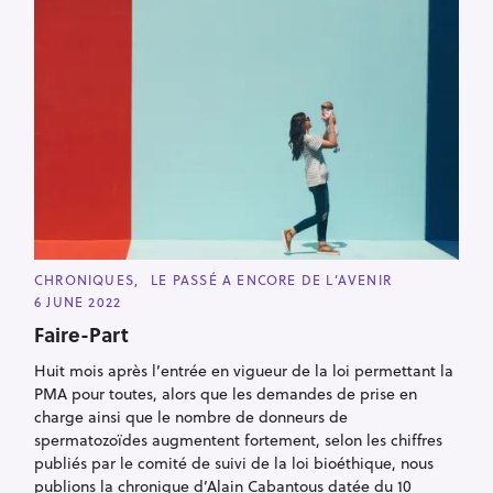
C
CHRONIQUES
LE PASSÉ A ENCORE DE L’AVENIR
A
6 JUNE 2022
T
E
Faire-Part
G
O
R
Huit mois après l’entrée en vigueur de la loi permettant la
I
PMA pour toutes, alors que les demandes de prise en
E
S
charge ainsi que le nombre de donneurs de
spermatozoïdes augmentent fortement, selon les chiffres
publiés par le comité de suivi de la loi bioéthique, nous
publions la chronique d’Alain Cabantous datée du 10