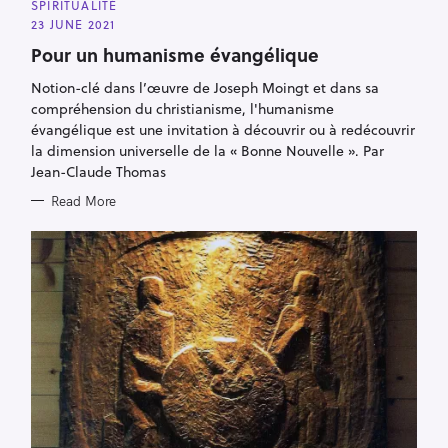
E
SPIRITUALITÉ
G
23 JUNE 2021
O
R
Pour un humanisme évangélique
I
E
S
Notion-clé dans l’œuvre de Joseph Moingt et dans sa
compréhension du christianisme, l'humanisme
évangélique est une invitation à découvrir ou à redécouvrir
la dimension universelle de la « Bonne Nouvelle ». Par
Jean-Claude Thomas
Read More