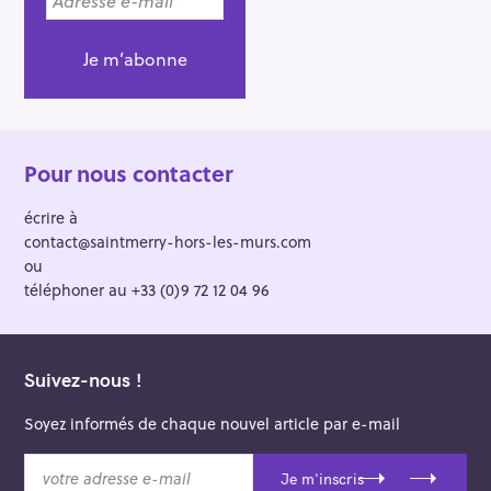
Pour nous contacter
écrire à
contact@saintmerry-hors-les-murs.com
ou
téléphoner au +33 (0)9 72 12 04 96
Suivez-nous !
Soyez informés de chaque nouvel article par e-mail
v
Je m'inscris
o