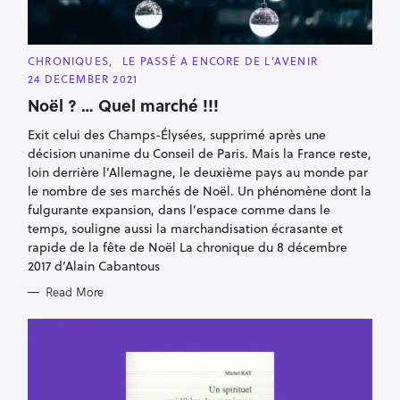
S
e
a
C
CHRONIQUES
LE PASSÉ A ENCORE DE L’AVENIR
A
24 DECEMBER 2021
r
T
E
Noël ? … Quel marché !!!
c
G
O
h
R
Exit celui des Champs-Élysées, supprimé après une
I
f
décision unanime du Conseil de Paris. Mais la France reste,
E
S
o
loin derrière l’Allemagne, le deuxième pays au monde par
le nombre de ses marchés de Noël. Un phénomène dont la
r
fulgurante expansion, dans l’espace comme dans le
:
temps, souligne aussi la marchandisation écrasante et
rapide de la fête de Noël La chronique du 8 décembre
2017 d’Alain Cabantous
Read More