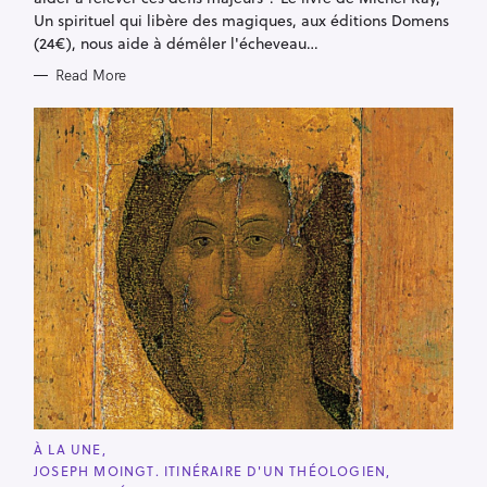
Un spirituel qui libère des magiques, aux éditions Domens
(24€), nous aide à démêler l'écheveau…
Read More
C
À LA UNE
A
JOSEPH MOINGT. ITINÉRAIRE D'UN THÉOLOGIEN
T