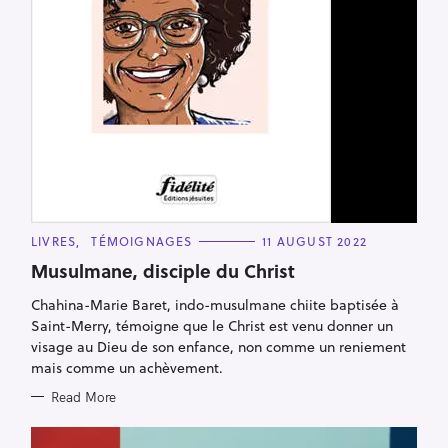
C
LIVRES
TÉMOIGNAGES
11 AUGUST 2022
A
T
Musulmane, disciple du Christ
E
G
Chahina-Marie Baret, indo-musulmane chiite baptisée à
O
R
Saint-Merry, témoigne que le Christ est venu donner un
I
E
visage au Dieu de son enfance, non comme un reniement
S
mais comme un achèvement.
Read More