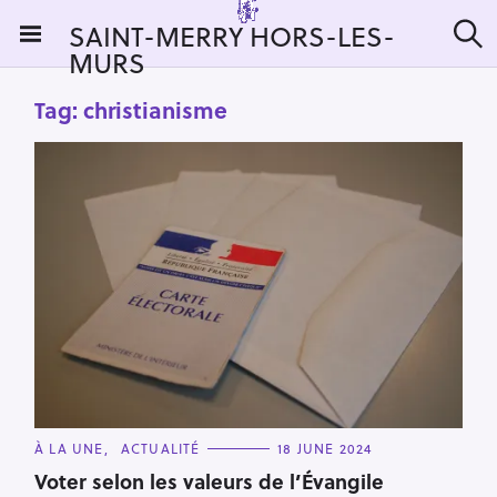
S
SAINT-MERRY HORS-LES-
k
MURS
S
i
e
a
p
Tag:
christianisme
r
t
c
h
o
c
o
n
t
e
n
t
C
À LA UNE
ACTUALITÉ
18 JUNE 2024
A
T
Voter selon les valeurs de l’Évangile
E