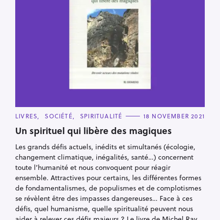
C
LIVRES
SOCIÉTÉ
SPIRITUALITÉ
18 NOVEMBER 2021
A
T
Un spirituel qui libère des magiques
E
G
Les grands défis actuels, inédits et simultanés (écologie,
O
R
changement climatique, inégalités, santé…) concernent
I
E
toute l’humanité et nous convoquent pour réagir
S
ensemble. Attractives pour certains, les différentes formes
de fondamentalismes, de populismes et de complotismes
se révèlent être des impasses dangereuses… Face à ces
défis, quel humanisme, quelle spiritualité peuvent nous
aider à relever ces défis majeurs ? Le livre de Michel Ray,