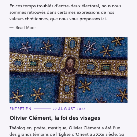
G
En ces temps troublés d’entre-deux électoral, nous nous
O
R
sommes retrouvés dans certaines expressions de nos
I
E
valeurs chrétiennes, que nous vous proposons ici.
S
Read More
C
ENTRETIEN
27 AUGUST 2023
A
T
Olivier Clément, la foi des visages
E
G
Théologien, poète, mystique, Olivier Clément a été l’un
O
R
des grands témoins de l’Église d’Orient au XXe siècle. Sa
I