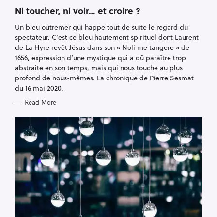
A
T
Ni toucher, ni voir… et croire ?
E
G
Un bleu outremer qui happe tout de suite le regard du
O
R
spectateur. C’est ce bleu hautement spirituel dont Laurent
I
E
de La Hyre revêt Jésus dans son « Noli me tangere » de
S
1656, expression d’une mystique qui a dû paraître trop
abstraite en son temps, mais qui nous touche au plus
profond de nous-mêmes. La chronique de Pierre Sesmat
du 16 mai 2020.
Read More