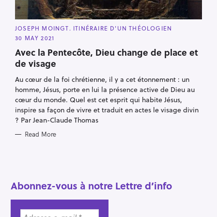
C
JOSEPH MOINGT. ITINÉRAIRE D'UN THÉOLOGIEN
A
30 MAY 2021
T
E
Avec la Pentecôte, Dieu change de place et
G
O
de visage
R
I
E
Au cœur de la foi chrétienne, il y a cet étonnement : un
S
homme, Jésus, porte en lui la présence active de Dieu au
cœur du monde. Quel est cet esprit qui habite Jésus,
inspire sa façon de vivre et traduit en actes le visage divin
? Par Jean-Claude Thomas
Read More
Abonnez-vous à notre Lettre d’info