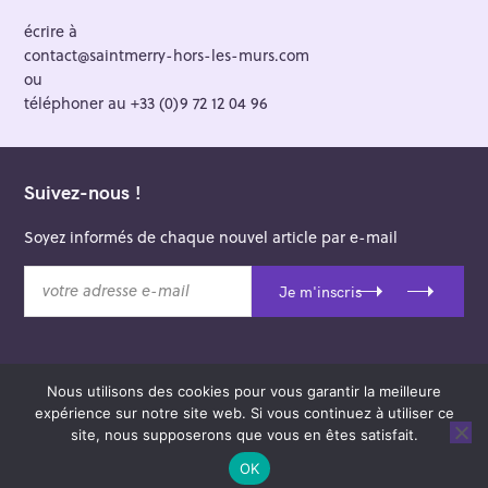
écrire à
contact@saintmerry-hors-les-murs.com
ou
téléphoner au +33 (0)9 72 12 04 96
Suivez-nous !
Soyez informés de chaque nouvel article par e-mail
v
Je m'inscris
o
t
r
e
Nous utilisons des cookies pour vous garantir la meilleure
a
© 2026 Saint-Merry Hors-les-Murs.
expérience sur notre site web. Si vous continuez à utiliser ce
d
Theme: Felt by
Pixelgrade
.
site, nous supposerons que vous en êtes satisfait.
r
e
OK