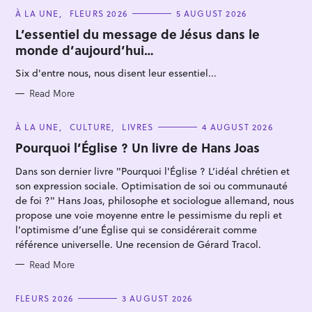
C
À LA UNE
FLEURS 2026
5 AUGUST 2026
A
T
L’essentiel du message de Jésus dans le
E
monde d’aujourd’hui…
G
O
R
Six d'entre nous, nous disent leur essentiel...
I
E
S
Read More
C
À LA UNE
CULTURE
LIVRES
4 AUGUST 2026
A
T
Pourquoi l’Église ? Un livre de Hans Joas
E
G
Dans son dernier livre "Pourquoi l'Église ? L’idéal chrétien et
O
R
son expression sociale. Optimisation de soi ou communauté
I
E
de foi ?" Hans Joas, philosophe et sociologue allemand, nous
S
propose une voie moyenne entre le pessimisme du repli et
l’optimisme d’une Église qui se considérerait comme
référence universelle. Une recension de Gérard Tracol.
Read More
C
FLEURS 2026
3 AUGUST 2026
A