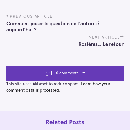
P
PREVIOUS ARTICLE
o
Comment poser la question de l’autorité
s
aujourd’hui ?
t
n
NEXT ARTICLE
a
Rosières… Le retour
v
i
g
a
t
0 comments
i
o
This site uses Akismet to reduce spam.
Learn how your
n
comment data is processed.
Related Posts