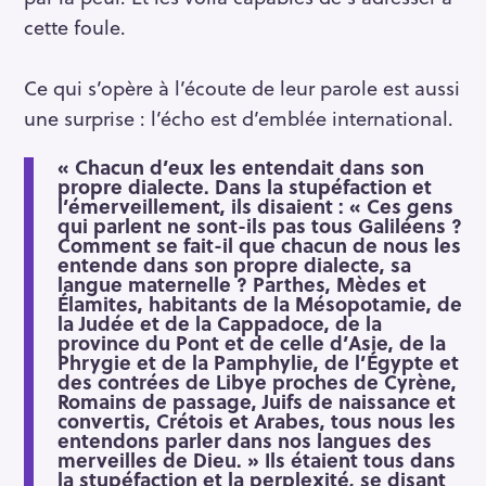
cette foule.
Ce qui s’opère à l’écoute de leur parole est aussi
une surprise : l’écho est d’emblée international.
« Chacun d’eux les entendait dans son
propre dialecte. Dans la stupéfaction et
S
l’émerveillement, ils disaient : « Ces gens
e
qui parlent ne sont-ils pas tous Galiléens ?
a
Comment se fait-il que chacun de nous les
entende dans son propre dialecte, sa
r
langue maternelle ? Parthes, Mèdes et
c
Élamites, habitants de la Mésopotamie, de
la Judée et de la Cappadoce, de la
h
province du Pont et de celle d’Asie, de la
f
Phrygie et de la Pamphylie, de l’Égypte et
o
des contrées de Libye proches de Cyrène,
Romains de passage, Juifs de naissance et
r
convertis, Crétois et Arabes, tous nous les
:
entendons parler dans nos langues des
merveilles de Dieu. » Ils étaient tous dans
la stupéfaction et la perplexité, se disant