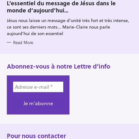
T
L’essentiel du message de Jésus dans le
E
monde d’aujourd’hui…
G
O
R
Jésus nous laisse un message d’unité très fort et très intense,
I
E
ce sont ses derniers mots... Marie-Claire nous parle
S
aujourd'hui de son essentiel
Read More
Abonnez-vous à notre Lettre d’info
Pour nous contacter