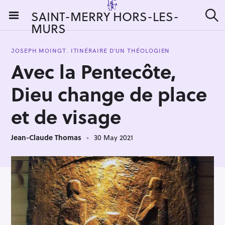
S
SAINT-MERRY HORS-LES-
k
MURS
S
i
e
a
p
r
JOSEPH MOINGT. ITINÉRAIRE D'UN THÉOLOGIEN
t
c
Avec la Pentecôte,
h
o
c
Dieu change de place
o
n
et de visage
t
e
Jean-Claude Thomas
30 May 2021
n
t