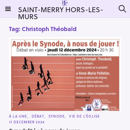
S
SAINT-MERRY HORS-LES-
k
MURS
S
i
e
a
p
Tag:
Christoph Théobald
r
t
c
h
o
c
o
n
t
e
n
t
C
À LA UNE
DÉBAT
SYNODE
VIE DE L'ÉGLISE
A
17 DECEMBER 2024
T
E