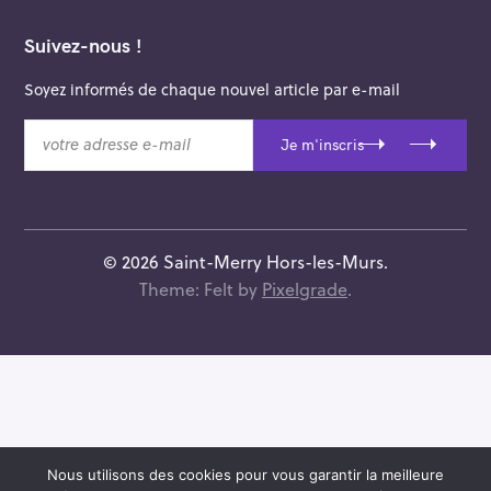
Suivez-nous !
Soyez informés de chaque nouvel article par e-mail
v
Je m'inscris
o
t
r
e
a
© 2026 Saint-Merry Hors-les-Murs.
d
Theme: Felt by
Pixelgrade
.
r
e
s
s
e
e
-
m
Nous utilisons des cookies pour vous garantir la meilleure