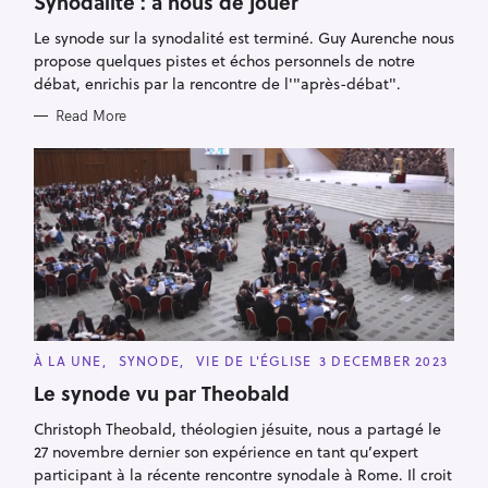
Synodalité : à nous de jouer
G
O
R
Le synode sur la synodalité est terminé. Guy Aurenche nous
I
propose quelques pistes et échos personnels de notre
E
S
débat, enrichis par la rencontre de l'"après-débat".
Read More
C
À LA UNE
SYNODE
VIE DE L'ÉGLISE
3 DECEMBER 2023
A
T
Le synode vu par Theobald
E
G
Christoph Theobald, théologien jésuite, nous a partagé le
O
R
27 novembre dernier son expérience en tant qu’expert
I
E
participant à la récente rencontre synodale à Rome. Il croit
S