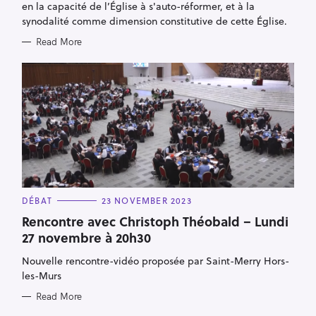
en la capacité de l’Église à s'auto-réformer, et à la
synodalité comme dimension constitutive de cette Église.
Read More
S
e
a
r
C
DÉBAT
23 NOVEMBER 2023
A
c
T
Rencontre avec Christoph Théobald – Lundi
E
h
27 novembre à 20h30
G
O
f
R
Nouvelle rencontre-vidéo proposée par Saint-Merry Hors-
I
o
E
les-Murs
S
r
Read More
: