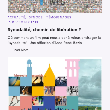
C
ACTUALITÉ
SYNODE
TÉMOIGNAGES
A
10 DECEMBER 2025
T
E
Synodalité, chemin de libération ?
G
O
R
Où comment un film peut nous aider à mieux envisager la
I
"synodalité". Une réflexion d’Anne René-Bazin
E
S
Read More