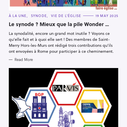
C
À LA UNE
SYNODE
VIE DE L'ÉGLISE
19 MAY 2025
A
T
Le synode ? Mieux que la pile Wonder …
E
G
La synodalité, encore un grand mot inutile ? Voyons ce
O
R
qu’elle fait et à quoi elle sert ! Des membres de Saint-
I
E
Merry Hors-les-Murs ont rédigé trois contributions qu’ils
S
ont envoyées à Rome pour participer à ce cheminement.
Read More