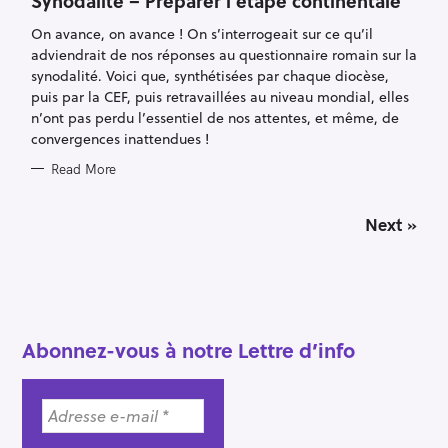
Synodalité – Préparer l’étape continentale
G
O
R
On avance, on avance ! On s’interrogeait sur ce qu’il
I
adviendrait de nos réponses au questionnaire romain sur la
E
S
synodalité. Voici que, synthétisées par chaque diocèse,
puis par la CEF, puis retravaillées au niveau mondial, elles
n’ont pas perdu l’essentiel de nos attentes, et même, de
convergences inattendues !
Read More
P
Next »
o
s
t
s
n
a
Abonnez-vous à notre Lettre d’info
v
i
g
a
t