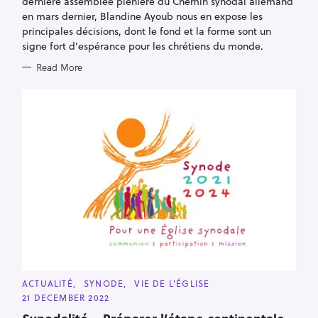
E
dernière assemblée plénière du Chemin synodal allemand
S
en mars dernier, Blandine Ayoub nous en expose les
principales décisions, dont le fond et la forme sont un
signe fort d’espérance pour les chrétiens du monde.
Read More
C
ACTUALITÉ
SYNODE
VIE DE L'ÉGLISE
A
21 DECEMBER 2022
T
E