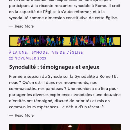
I
E
participant à la récente rencontre synodale à Rome. Il croit
S
en la capacité de l’Église à s'auto-réformer, et à la
synodalité comme dimension constitutive de cette Église.
Read More
C
À LA UNE
SYNODE
VIE DE L'ÉGLISE
A
22 NOVEMBER 2023
T
E
Synodalité : témoignages et enjeux
G
O
R
Première session du Synode sur la Synodalité à Rome ! Et
I
nous ? Qu'en est-il dans nos mouvements, nos
E
S
communautés, nos paroisses ? Une réunion a eu lieu pour
partager les diverses expériences synodales : une douzaine
d'entités ont témoigné, discuté de priorités et mis en
commun leurs espérances. Le début d’un réseau ?
Read More