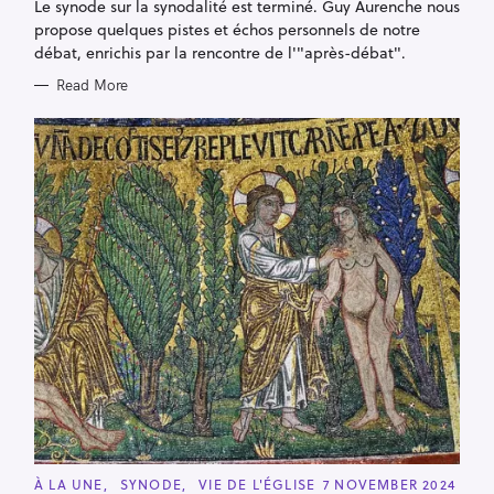
R
Le synode sur la synodalité est terminé. Guy Aurenche nous
I
propose quelques pistes et échos personnels de notre
E
S
débat, enrichis par la rencontre de l'"après-débat".
Read More
C
À LA UNE
SYNODE
VIE DE L'ÉGLISE
7 NOVEMBER 2024