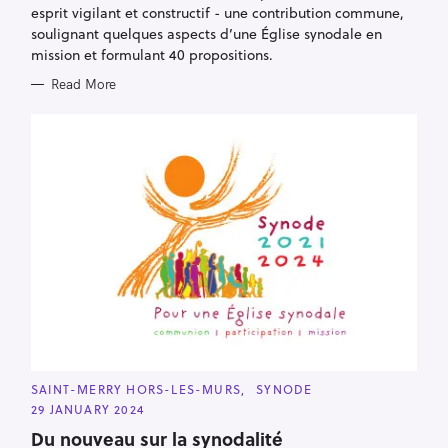
E
esprit vigilant et constructif - une contribution commune,
S
soulignant quelques aspects d’une Église synodale en
mission et formulant 40 propositions.
Read More
C
SAINT-MERRY HORS-LES-MURS
SYNODE
A
29 JANUARY 2024
T
E
S
Du nouveau sur la synodalité
G