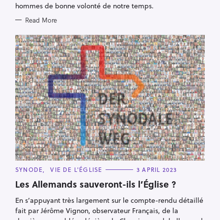
hommes de bonne volonté de notre temps.
Read More
C
SYNODE
VIE DE L'ÉGLISE
3 APRIL 2023
A
T
Les Allemands sauveront-ils l’Église ?
E
G
En s’appuyant très largement sur le compte-rendu détaillé
O
R
fait par Jérôme Vignon, observateur Français, de la
I