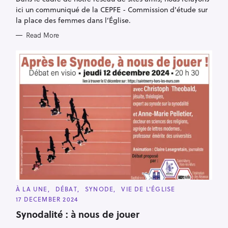
I
E
ici un communiqué de la CEPFE - Commission d'étude sur
S
la place des femmes dans l’Église.
Read More
C
À LA UNE
DÉBAT
SYNODE
VIE DE L'ÉGLISE
A
17 DECEMBER 2024
T
E
Synodalité : à nous de jouer
G
O