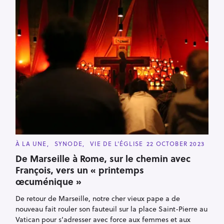
C
À LA UNE
SYNODE
VIE DE L'ÉGLISE
22 OCTOBER 2023
A
T
De Marseille à Rome, sur le chemin avec
E
François, vers un « printemps
G
O
œcuménique »
R
I
E
De retour de Marseille, notre cher vieux pape a de
S
nouveau fait rouler son fauteuil sur la place Saint-Pierre au
Vatican pour s’adresser avec force aux femmes et aux