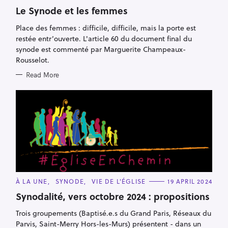
A
T
Le Synode et les femmes
E
G
Place des femmes : difficile, difficile, mais la porte est
O
R
restée entr’ouverte. L'article 60 du document final du
I
E
synode est commenté par Marguerite Champeaux-
S
Rousselot.
Read More
C
À LA UNE
SYNODE
VIE DE L'ÉGLISE
19 APRIL 2024
A
T
Synodalité, vers octobre 2024 : propositions
E
G
Trois groupements (Baptisé.e.s du Grand Paris, Réseaux du
O
R
Parvis, Saint-Merry Hors-les-Murs) présentent - dans un
I