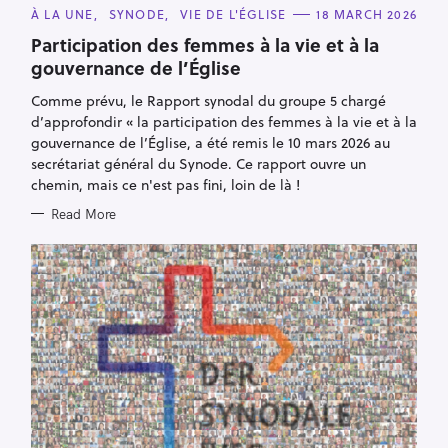
C
À LA UNE
SYNODE
VIE DE L'ÉGLISE
18 MARCH 2026
A
T
Participation des femmes à la vie et à la
E
gouvernance de l’Église
G
O
R
Comme prévu, le Rapport synodal du groupe 5 chargé
I
E
d’approfondir « la participation des femmes à la vie et à la
S
gouvernance de l’Église, a été remis le 10 mars 2026 au
secrétariat général du Synode. Ce rapport ouvre un
chemin, mais ce n'est pas fini, loin de là !
Read More