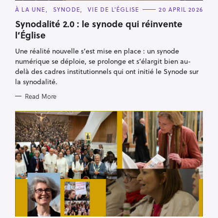
C
À LA UNE
SYNODE
VIE DE L'ÉGLISE
20 APRIL 2026
A
T
Synodalité 2.0 : le synode qui réinvente
E
l’Église
G
O
R
Une réalité nouvelle s’est mise en place : un synode
I
E
numérique se déploie, se prolonge et s’élargit bien au-
S
delà des cadres institutionnels qui ont initié le Synode sur
la synodalité.
Read More