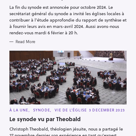
O
e
R
La fin du synode est annoncée pour octobre 2024. Le
I
a
secrétariat général du synode a invité les églises locales à
E
r
S
contribuer à l’étude approfondie du rapport de synthèse et
c
à fournir leurs avis en mars-avril 2024. Aussi avons-nous
rendez-vous mardi 6 février à 20 h.
h
f
Read More
o
r
:
C
À LA UNE
SYNODE
VIE DE L'ÉGLISE
3 DECEMBER 2023
A
T
Le synode vu par Theobald
E
G
Christoph Theobald, théologien jésuite, nous a partagé le
O
R
27 novembre dernier son expérience en tant qu’expert