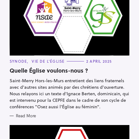
C
SYNODE
VIE DE L'ÉGLISE
2 APRIL 2025
A
T
Quelle Église voulons-nous ?
E
G
Saint-Merry Hors-les-Murs entretient des liens fraternels
O
R
avec d’autres sites animés par des chrétiens d’ouverture.
I
E
Nous relayons ici un texte d'Ignace Berten, dominicain, qui
S
est intervenu pour la CEPFE dans le cadre de son cycle de
conférences "Osez aussi l’Église au féminin".
Read More