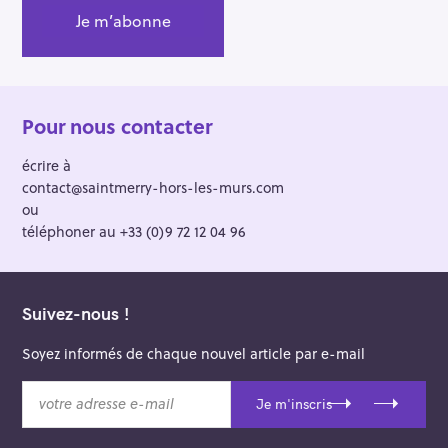
i
o
n
Pour nous contacter
écrire à
contact@saintmerry-hors-les-murs.com
ou
téléphoner au +33 (0)9 72 12 04 96
Suivez-nous !
Soyez informés de chaque nouvel article par e-mail
v
Je m'inscris
o
t