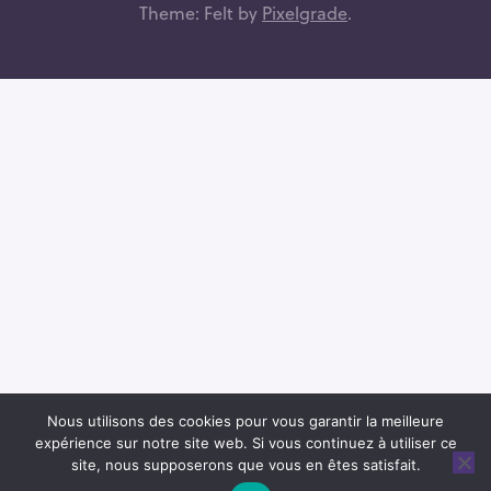
Theme: Felt by
Pixelgrade
.
r
e
s
s
e
e
-
m
a
i
l
Nous utilisons des cookies pour vous garantir la meilleure
expérience sur notre site web. Si vous continuez à utiliser ce
site, nous supposerons que vous en êtes satisfait.