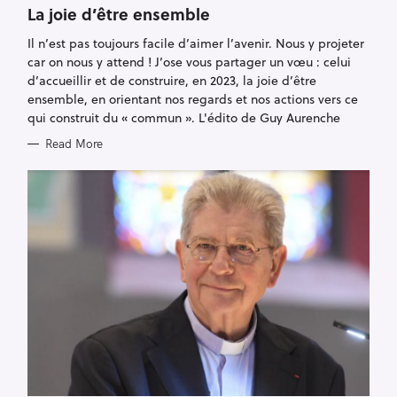
T
La joie d’être ensemble
E
G
Il n’est pas toujours facile d’aimer l’avenir. Nous y projeter
O
R
car on nous y attend ! J’ose vous partager un vœu : celui
I
E
d’accueillir et de construire, en 2023, la joie d’être
S
ensemble, en orientant nos regards et nos actions vers ce
qui construit du « commun ». L'édito de Guy Aurenche
Read More