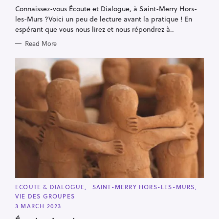
I
‌Connaissez-vous Écoute et Dialogue, à Saint-Merry Hors-
E
S
les-Murs ?Voici un peu de lecture avant la pratique ! En
espérant que vous nous lirez et nous répondrez à..
Read More
C
ECOUTE & DIALOGUE
SAINT-MERRY HORS-LES-MURS
A
VIE DES GROUPES
T
E
3 MARCH 2023
G
O