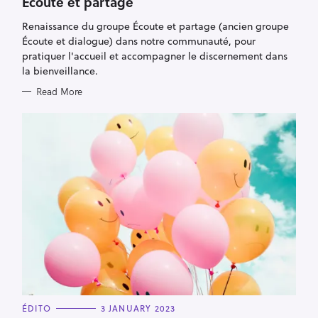
Écoute et partage
R
I
Renaissance du groupe Écoute et partage (ancien groupe
E
S
Écoute et dialogue) dans notre communauté, pour
pratiquer l'accueil et accompagner le discernement dans
la bienveillance.
Read More
C
ÉDITO
3 JANUARY 2023
A