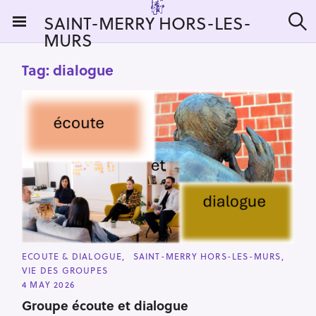
S
SAINT-MERRY HORS-LES-
k
MURS
S
i
e
a
p
Tag:
dialogue
r
t
c
h
o
c
o
n
t
e
n
t
C
ECOUTE & DIALOGUE
SAINT-MERRY HORS-LES-MURS
A
VIE DES GROUPES
T
E
4 MAY 2026
G
O
Groupe écoute et dialogue
R