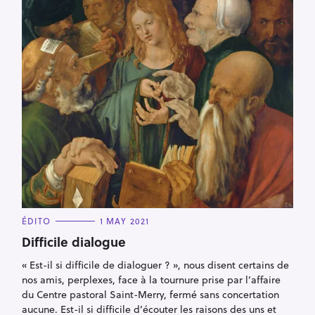
C
ÉDITO
1 MAY 2021
A
T
Difficile dialogue
E
G
« Est-il si difficile de dialoguer ? », nous disent certains de
O
R
nos amis, perplexes, face à la tournure prise par l’affaire
I
E
du Centre pastoral Saint-Merry, fermé sans concertation
S
aucune. Est-il si difficile d’écouter les raisons des uns et