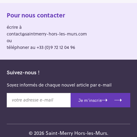
Pour nous contacter
écrire à
contact@saintmerry-hors-les-murs.com
ou
téléphoner au +33 (0)9 72 12 04 96
Suivez-nous !
Soyez informés de chaque nouvel article par e-mail
v
Je m'inscris
o
t
r
e
a
© 2026 Saint-Merry Hors-les-Murs.
d