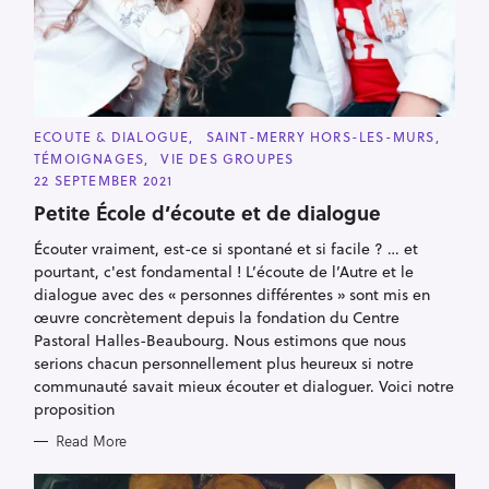
a
r
c
h
f
C
ECOUTE & DIALOGUE
SAINT-MERRY HORS-LES-MURS
o
A
TÉMOIGNAGES
VIE DES GROUPES
T
r
E
22 SEPTEMBER 2021
G
:
O
Petite École d’écoute et de dialogue
R
I
Écouter vraiment, est-ce si spontané et si facile ? … et
E
S
pourtant, c'est fondamental ! L’écoute de l’Autre et le
dialogue avec des « personnes différentes » sont mis en
œuvre concrètement depuis la fondation du Centre
Pastoral Halles-Beaubourg. Nous estimons que nous
serions chacun personnellement plus heureux si notre
communauté savait mieux écouter et dialoguer. Voici notre
proposition
Read More