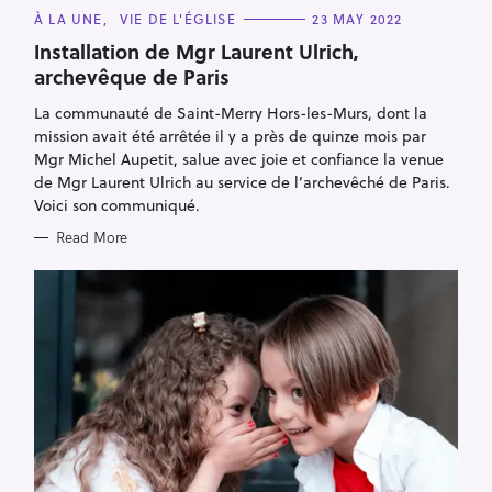
C
À LA UNE
VIE DE L'ÉGLISE
23 MAY 2022
A
T
Installation de Mgr Laurent Ulrich,
E
archevêque de Paris
G
O
R
La communauté de Saint-Merry Hors-les-Murs, dont la
I
E
mission avait été arrêtée il y a près de quinze mois par
S
Mgr Michel Aupetit, salue avec joie et confiance la venue
de Mgr Laurent Ulrich au service de l’archevêché de Paris.
Voici son communiqué.
Read More
S
e