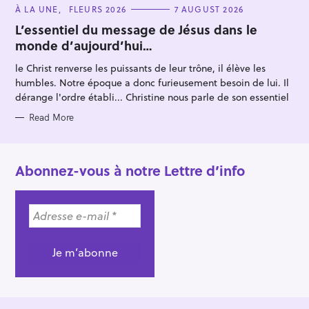
C
À LA UNE
FLEURS 2026
7 AUGUST 2026
A
T
L’essentiel du message de Jésus dans le
E
monde d’aujourd’hui…
G
O
R
le Christ renverse les puissants de leur trône, il élève les
I
E
humbles. Notre époque a donc furieusement besoin de lui. Il
S
dérange l'ordre établi... Christine nous parle de son essentiel
Read More
Abonnez-vous à notre Lettre d’info