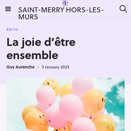
S
SAINT-MERRY HORS-LES-
k
MURS
S
i
e
a
p
r
ÉDITO
t
c
La joie d’être
h
o
c
ensemble
o
n
Guy Aurenche
3 January 2023
t
e
n
t