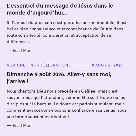
T
L’essentiel du message de Jésus dans le
E
monde d’aujourd’hui…
G
O
R
Si l’amour du prochain n’est pas effusion sentimentale, il est
I
E
bel et bien connaissance et reconnaissance de l’autre dans
S
toute son altérité, considération et acceptation de sa
différence...
Read More
C
À LA UNE
NOS CÉLÉBRATIONS
9 AUGUST 2026
A
T
Dimanche 9 août 2026. Allez-y sans moi,
E
j’arrive !
G
O
R
Nous chantons Dieu nous précède en Galilée, mais c'est
I
E
souvent nous qui l'attendons, comme Elie sur l'Horeb ou les
S
disciples sur la barque. Le doute est parfois stimulant, mais
comment avancerions-nous sans confiance en sa venue, sous
une forme souvent inattendue ?
Read More