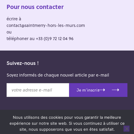
Pour nous contacter
écrire à
contact@saintmerry-hors-les-murs.com
ou
téléphoner au +33 (0)9 72 12 04 96
Suivez-nous !
Soyez informés de chaque nouvel article par e-mail
v
Je m'inscris
o
t
r
e
Nous utilisons des cookies pour vous garantir la meilleure
a
© 2026 Saint-Merry Hors-les-Murs.
expérience sur notre site web. Si vous continuez à utiliser ce
d
Theme: Felt by
Pixelgrade
.
site, nous supposerons que vous en êtes satisfait.
r