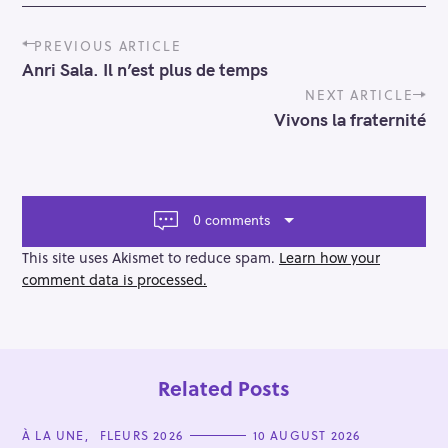
P
PREVIOUS ARTICLE
o
Anri Sala. Il n’est plus de temps
s
t
NEXT ARTICLE
n
Vivons la fraternité
a
v
i
g
a
0 comments
t
i
This site uses Akismet to reduce spam.
Learn how your
o
comment data is processed.
n
Related Posts
C
À LA UNE
FLEURS 2026
10 AUGUST 2026
A