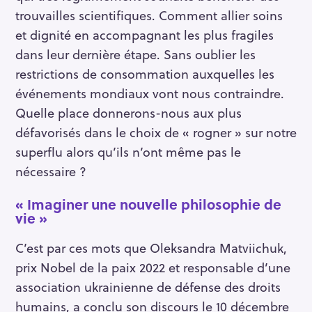
trouvailles scientifiques. Comment allier soins
et dignité en accompagnant les plus fragiles
dans leur dernière étape. Sans oublier les
restrictions de consommation auxquelles les
événements mondiaux vont nous contraindre.
Quelle place donnerons-nous aux plus
défavorisés dans le choix de « rogner » sur notre
S
e
superflu alors qu’ils n’ont même pas le
a
nécessaire ?
r
c
« Imaginer une nouvelle philosophie de
vie »
h
f
C’est par ces mots que Oleksandra Matviichuk,
o
prix Nobel de la paix 2022 et responsable d’une
r
association ukrainienne de défense des droits
:
humains, a conclu son discours le 10 décembre