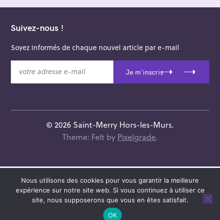
Suivez-nous !
Soyez informés de chaque nouvel article par e-mail
v
Je m'inscris
o
t
r
e
a
© 2026 Saint-Merry Hors-les-Murs.
d
Theme: Felt by
Pixelgrade
.
r
e
s
s
Nous utilisons des cookies pour vous garantir la meilleure
e
expérience sur notre site web. Si vous continuez à utiliser ce
e
site, nous supposerons que vous en êtes satisfait.
-
OK
m