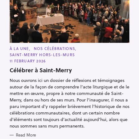
a
r
c
h
f
o
r
C
À LA UNE
NOS CÉLÉBRATIONS
A
:
SAINT-MERRY HORS-LES-MURS
T
E
11 FEBRUARY 2026
G
O
Célébrer à Saint-Merry
R
I
Nous ouvrons ici un dossier de réflexions et témoignages
E
S
autour de la façon de comprendre l’acte liturgique et de le
mettre en œuvre, propre à notre communauté de Saint-
Merry, dans ou hors de ses murs. Pour l’inaugurer, il nous a
paru important d’y rappeler brièvement l’historique de nos
célébrations communautaires, dont un certain nombre
d’éléments sont toujours d’actualité aujourd’hui, alors que
nous sommes sans murs permanents.
Read More