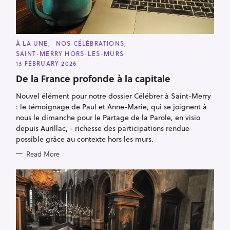
C
À LA UNE
NOS CÉLÉBRATIONS
A
SAINT-MERRY HORS-LES-MURS
T
E
13 FEBRUARY 2026
G
O
De la France profonde à la capitale
R
I
Nouvel élément pour notre dossier Célébrer à Saint-Merry
E
S
: le témoignage de Paul et Anne-Marie, qui se joignent à
nous le dimanche pour le Partage de la Parole, en visio
depuis Aurillac, - richesse des participations rendue
possible grâce au contexte hors les murs.
Read More
S
e