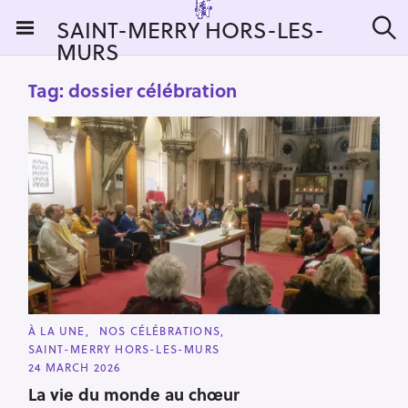
S
SAINT-MERRY HORS-LES-
k
MURS
S
i
e
a
p
Tag:
dossier célébration
r
t
c
h
o
c
o
n
t
e
n
t
C
À LA UNE
NOS CÉLÉBRATIONS
A
SAINT-MERRY HORS-LES-MURS
T
E
24 MARCH 2026
G
O
La vie du monde au chœur
R