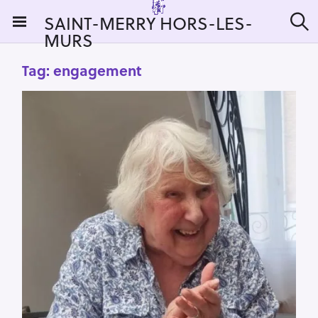
S
SAINT-MERRY HORS-LES-
k
MURS
S
i
e
a
p
Tag:
engagement
r
t
c
h
o
c
o
n
t
e
n
t