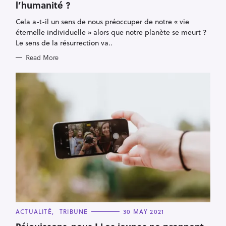
l’humanité ?
G
O
R
Cela a-t-il un sens de nous préoccuper de notre « vie
I
E
éternelle individuelle » alors que notre planète se meurt ?
S
Le sens de la résurrection va..
Read More
C
ACTUALITÉ
TRIBUNE
30 MAY 2021
A
T