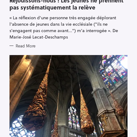
Réjouissons-nous ! Les jeunes ne prennent
E
pas systématiquement la relève
G
O
R
« La réflexion d'une personne très engagée déplorant
I
E
l'absence de jeunes dans la vie ecclésiale ("ils ne
S
s'engagent pas comme avant...") m'a interrogée ». De
Marie-José Lecat-Deschamps
Read More