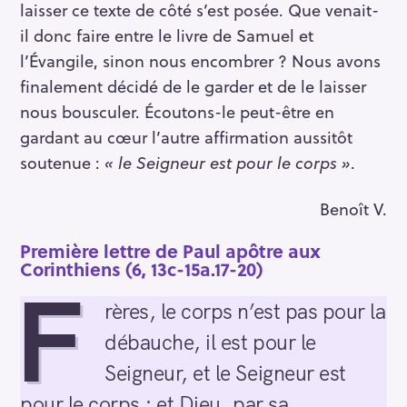
laisser ce texte de côté s’est posée. Que venait-
il donc faire entre le livre de Samuel et
l’Évangile, sinon nous encombrer ? Nous avons
finalement décidé de le garder et de le laisser
nous bousculer. Écoutons-le peut-être en
gardant au cœur l’autre affirmation aussitôt
soutenue :
« le Seigneur est pour le corps »
.
Benoît V.
Première lettre de Paul apôtre aux
Corinthiens (6, 13c-15a.17-20)
F
rères, le corps n’est pas pour la
débauche, il est pour le
S
Seigneur, et le Seigneur est
e
a
pour le corps ; et Dieu, par sa