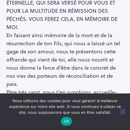
ÉTERNELLE, QUI SERA VERSÉ POUR VOUS ET
POUR LA MULTITUDE EN RÉMISSION DES
PÉCHÉS. VOUS FEREZ CELA, EN MÉMOIRE DE
MOI.
En faisant ainsi mémoire de la mort et de la
résurrection de ton Fils, qui nous a laissé un tel
gage de son amour, nous te présentons cette
offrande qui vient de toi, elle nous nourrit et
nous donne la force d’être dans le concret de
nos vies des porteurs de réconciliation et de
paix.
Père très saint, nous t’en supplions, accueille-
nous avec ton Fils, et, dans ce repas accorde-
Nous utilisons des cookies pour vous garantir la meilleure
nous son Esprit : qu’il fasse disparaître les
expérience sur notre site web. Si vous continuez à utiliser ce
site, nous supposerons que vous en êtes satisfait.
causes de nos divisions. Nous nous présentons
OK
ce soir devant toi un et complexe : corps fragile