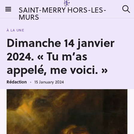
S
SAINT-MERRY HORS-LES-
k
MURS
S
i
e
a
p
r
À LA UNE
t
c
Dimanche 14 janvier
h
o
c
2024. « Tu m’as
o
n
appelé, me voici. »
t
e
Rédaction
15 January 2024
n
t