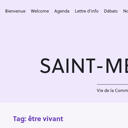
S
k
Bienvenue
Welcome
Agenda
Lettre d’info
Débats
No
i
p
t
o
c
SAINT-M
o
n
t
e
n
Vie de la Com
t
Tag:
être vivant