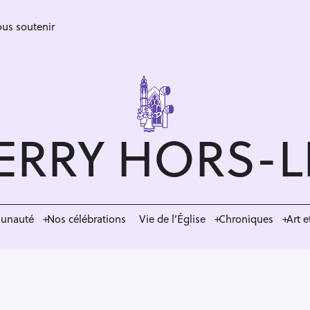
us soutenir
ERRY HORS-
munauté
Nos célébrations
Vie de l’Église
Chroniques
Art e