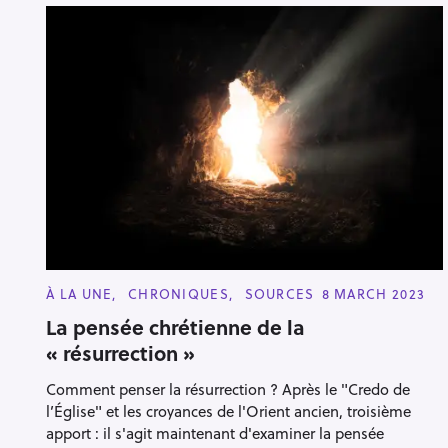
C
À LA UNE
CHRONIQUES
SOURCES
8 MARCH 2023
A
T
La pensée chrétienne de la
E
« résurrection »
G
O
R
Comment penser la résurrection ? Après le "Credo de
I
E
l’Église" et les croyances de l'Orient ancien, troisième
S
apport : il s'agit maintenant d'examiner la pensée