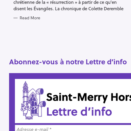
chrétienne de la « résurrection » à partir de ce qu'en
disent les Évangiles. La chronique de Colette Deremble
S
Read More
e
a
r
c
h
Abonnez-vous à notre Lettre d’info
f
o
r
: