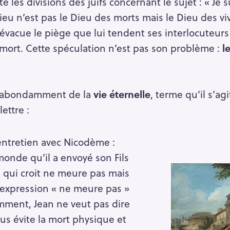
te les divisions des juifs concernant le sujet : « Je
ieu n’est pas le Dieu des morts mais le Dieu des viv
Press Esc to cancel.
vacue le piège que lui tendent ses interlocuteurs qu
a mort. Cette spéculation n’est pas son problème :
l
e abondamment de la
vie éternelle
, terme qu’il s’a
ettre :
entretien avec Nicodème :
monde qu’il a envoyé son Fils
qui croit ne meure pas mais
 L’expression « ne meure pas »
mment, Jean ne veut pas dire
ous évite la mort physique et