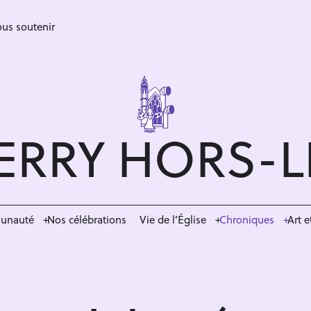
us soutenir
ERRY HORS-
munauté
Nos célébrations
Vie de l’Église
Chroniques
Art e