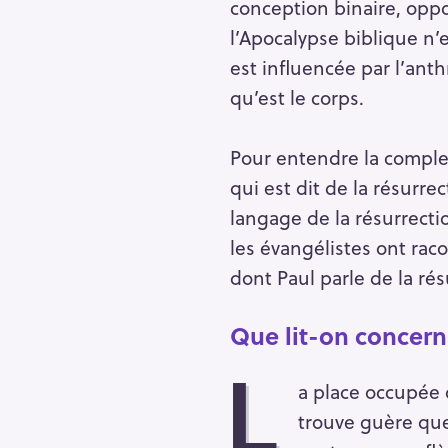
conception binaire, oppos
l’Apocalypse biblique n’
est influencée par l’ant
qu’est le corps.
Pour entendre la complex
qui est dit de la résurre
langage de la résurrectio
les évangélistes ont rac
dont Paul parle de la rés
Que lit-on concern
L
S
a place occupée 
e
trouve guère que
a