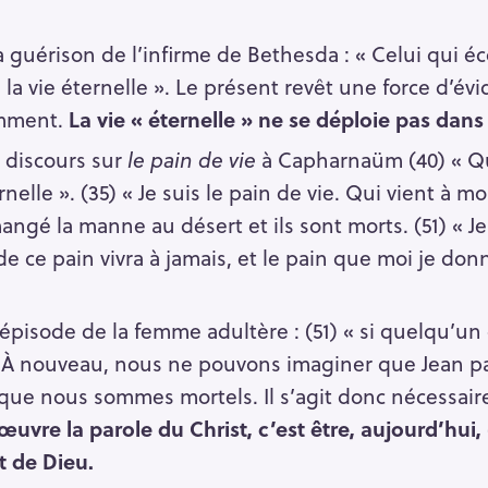
a guérison de l’infirme de Bethesda : « Celui qui éc
a
la vie éternelle ». Le présent revêt une force d’év
emment.
La vie « éternelle » ne se déploie pas dans 
 discours sur
le pain de vie
à Capharnaüm (40) « Qui
rnelle ». (35) « Je suis le pain de vie. Qui vient à m
angé la manne au désert et ils sont morts. (51) « J
e ce pain vivra à jamais, et le pain que moi je donn
’épisode de la femme adultère : (51) « si quelqu’un 
. À nouveau, nous ne pouvons imaginer que Jean par
n que nous sommes mortels. Il s’agit donc nécessai
uvre la parole du Christ, c’est être, aujourd’hui, 
t de Dieu.