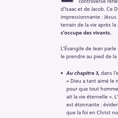
controverse reflè
r
d’Isaac et de Jacob. Ce D
c
impressionnante : Jésus é
h
terrain de la vie après l
f
s’occupe des vivants.
o
r
:
L’Évangile de Jean parl
le prendre au pied de la l
Au chapitre 3,
dans l’
« Dieu a tant aimé le 
pour que tout homme 
ait la vie éternelle ».
est étonnante : évide
que la foi en Christ n