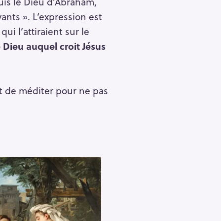
 suis le Dieu d’Abraham,
ants ». L’expression est
i l’attiraient sur le
e Dieu auquel croit Jésus
git de méditer pour ne pas