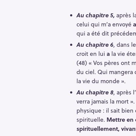
Au chapitre 5,
après l
celui qui m’a envoyé
qui a été dit précéd
Au chapitre 6
,
dans le
croit en lui
a
la vie éte
(48) « Vos pères ont m
du ciel. Qui mangera d
la vie du monde ».
Au chapitre 8
,
après l
verra jamais la mort »
physique : il sait bie
spirituelle.
Mettre en œ
spirituellement, vivan