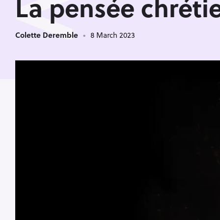
<
La pensée chrétie
Colette Deremble
8 March 2023