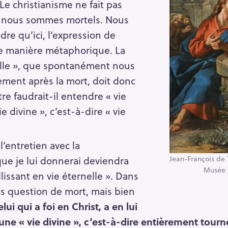
e christianisme ne fait pas
 : nous sommes mortels. Nous
e qu’ici, l’expression de
 de manière métaphorique. La
elle », que spontanément nous
ment après la mort, doit donc
tre faudrait-il entendre « vie
 divine », c’est-à-dire « vie
 l’entretien avec la
que je lui donnerai deviendra
Jean-François de 
Musée 
llissant en vie éternelle ». Dans
pas question de mort, mais bien
elui qui a foi en Christ, a en lui
 une « vie divine », c’est-à-dire entièrement tourn