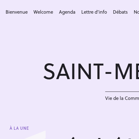
S
k
Bienvenue
Welcome
Agenda
Lettre d’info
Débats
No
i
p
t
o
c
SAINT-M
o
n
t
e
n
Vie de la Com
t
À LA UNE