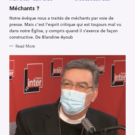
A
T
Méchants ?
E
G
Notre évêque nous a traités de méchants par voie de
O
R
presse. Mais c’est l’esprit critique qui est toujours mal vu
I
E
dans notre Église, y compris quand il s'exerce de façon
S
constructive. De Blandine Ayoub
Read More