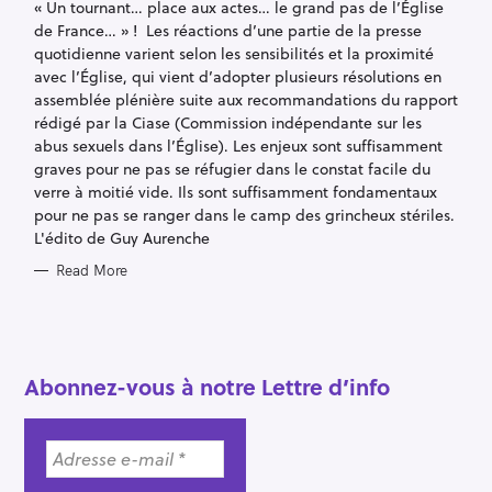
« Un tournant… place aux actes… le grand pas de l’Église
O
R
de France… » ! Les réactions d’une partie de la presse
I
E
quotidienne varient selon les sensibilités et la proximité
S
avec l’Église, qui vient d’adopter plusieurs résolutions en
assemblée plénière suite aux recommandations du rapport
rédigé par la Ciase (Commission indépendante sur les
abus sexuels dans l’Église). Les enjeux sont suffisamment
graves pour ne pas se réfugier dans le constat facile du
verre à moitié vide. Ils sont suffisamment fondamentaux
pour ne pas se ranger dans le camp des grincheux stériles.
L'édito de Guy Aurenche
Read More
Abonnez-vous à notre Lettre d’info