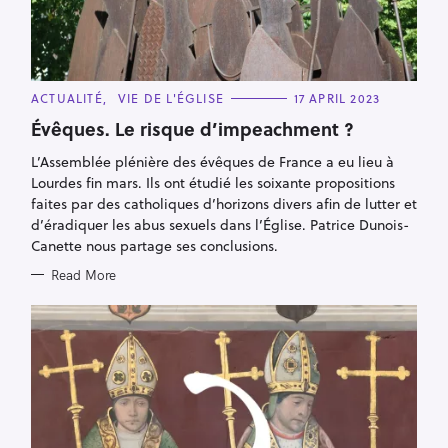
C
ACTUALITÉ
VIE DE L'ÉGLISE
17 APRIL 2023
A
T
Évêques. Le risque d’impeachment ?
E
G
L’Assemblée plénière des évêques de France a eu lieu à
O
R
Lourdes fin mars. Ils ont étudié les soixante propositions
I
E
faites par des catholiques d’horizons divers afin de lutter et
S
d’éradiquer les abus sexuels dans l’Église. Patrice Dunois-
Canette nous partage ses conclusions.
Read More