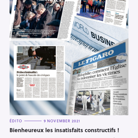
C
ÉDITO
9 NOVEMBER 2021
A
T
Bienheureux les insatisfaits constructifs !
E
G