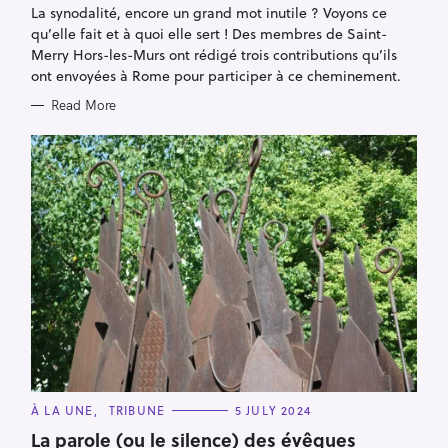
G
La synodalité, encore un grand mot inutile ? Voyons ce
O
R
qu’elle fait et à quoi elle sert ! Des membres de Saint-
I
E
Merry Hors-les-Murs ont rédigé trois contributions qu’ils
S
ont envoyées à Rome pour participer à ce cheminement.
Read More
C
À LA UNE
TRIBUNE
5 JULY 2024
A
T
La parole (ou le silence) des évêques