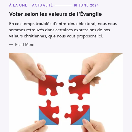
C
À LA UNE
ACTUALITÉ
18 JUNE 2024
A
T
Voter selon les valeurs de l’Évangile
E
G
En ces temps troublés d’entre-deux électoral, nous nous
O
R
sommes retrouvés dans certaines expressions de nos
I
E
valeurs chrétiennes, que nous vous proposons ici.
S
Read More