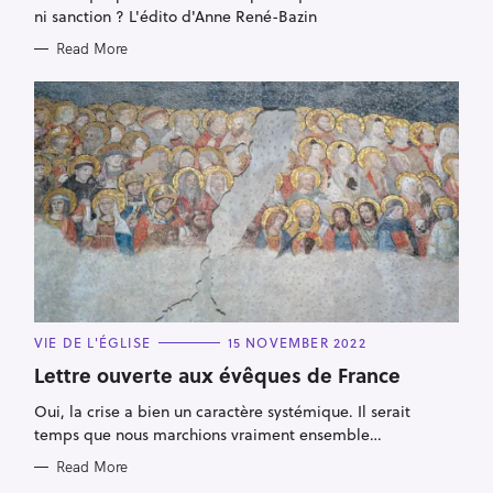
ni sanction ? L'édito d'Anne René-Bazin
Read More
C
VIE DE L'ÉGLISE
15 NOVEMBER 2022
A
T
Lettre ouverte aux évêques de France
E
G
Oui, la crise a bien un caractère systémique. Il serait
O
R
temps que nous marchions vraiment ensemble…
I
E
Read More
S