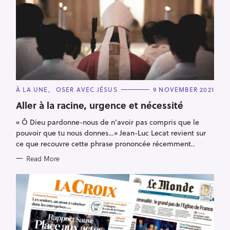
C
À LA UNE
OSER AVEC JÉSUS
9 NOVEMBER 2021
A
T
Aller à la racine, urgence et nécessité
E
G
« Ô Dieu pardonne-nous de n’avoir pas compris que le
O
R
pouvoir que tu nous donnes…» Jean-Luc Lecat revient sur
I
E
ce que recouvre cette phrase prononcée récemment..
S
Read More