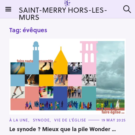
S
SAINT-MERRY HORS-LES-
k
MURS
S
i
e
a
p
Tag:
évêques
r
t
c
h
o
c
o
n
t
e
n
t
C
À LA UNE
SYNODE
VIE DE L'ÉGLISE
19 MAY 2025
A
T
Le synode ? Mieux que la pile Wonder …
E