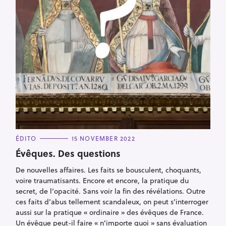
C
ÉDITO
15 NOVEMBER 2022
A
T
Évêques. Des questions
E
G
De nouvelles affaires. Les faits se bousculent, choquants,
O
R
voire traumatisants. Encore et encore, la pratique du
I
E
secret, de l’opacité. Sans voir la fin des révélations. Outre
S
ces faits d’abus tellement scandaleux, on peut s’interroger
aussi sur la pratique « ordinaire » des évêques de France.
Un évêque peut-il faire « n’importe quoi » sans évaluation