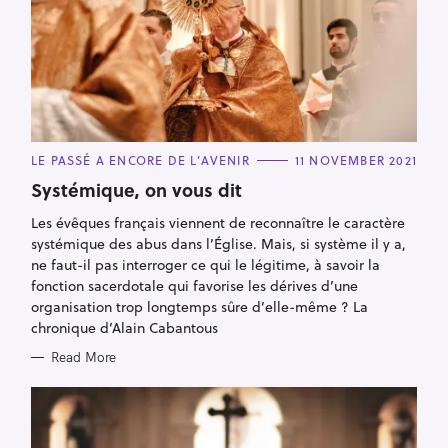
C
LE PASSÉ A ENCORE DE L’AVENIR
11 NOVEMBER 2021
A
T
Systémique, on vous dit
E
G
Les évêques français viennent de reconnaître le caractère
O
R
systémique des abus dans l’Église. Mais, si système il y a,
I
E
ne faut-il pas interroger ce qui le légitime, à savoir la
S
fonction sacerdotale qui favorise les dérives d’une
organisation trop longtemps sûre d’elle-même ? La
chronique d’Alain Cabantous
Read More