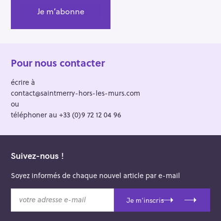
Pour nous contacter
écrire à
contact@saintmerry-hors-les-murs.com
ou
téléphoner au +33 (0)9 72 12 04 96
Suivez-nous !
Soyez informés de chaque nouvel article par e-mail
v
Je m'inscris
o
t