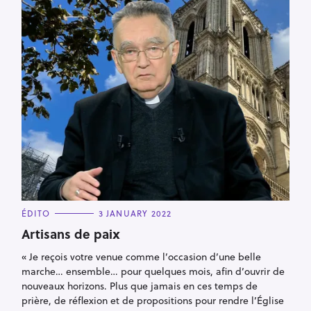
S
e
a
r
c
C
ÉDITO
3 JANUARY 2022
A
h
T
Artisans de paix
E
f
G
« Je reçois votre venue comme l’occasion d’une belle
O
o
R
marche… ensemble… pour quelques mois, afin d’ouvrir de
I
r
E
nouveaux horizons. Plus que jamais en ces temps de
S
:
prière, de réflexion et de propositions pour rendre l’Église