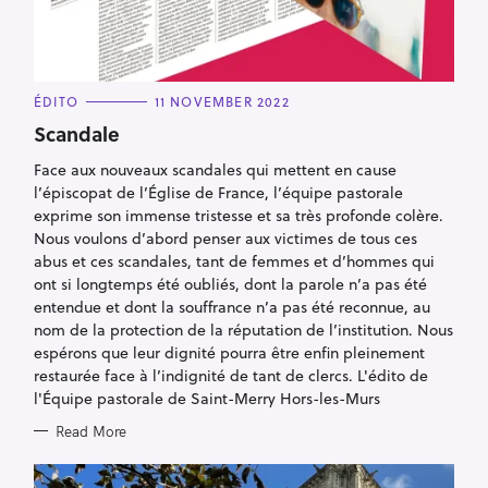
C
ÉDITO
11 NOVEMBER 2022
A
T
Scandale
E
G
Face aux nouveaux scandales qui mettent en cause
O
R
l’épiscopat de l’Église de France, l’équipe pastorale
I
E
exprime son immense tristesse et sa très profonde colère.
S
Nous voulons d’abord penser aux victimes de tous ces
abus et ces scandales, tant de femmes et d’hommes qui
ont si longtemps été oubliés, dont la parole n’a pas été
entendue et dont la souffrance n’a pas été reconnue, au
nom de la protection de la réputation de l’institution. Nous
espérons que leur dignité pourra être enfin pleinement
restaurée face à l’indignité de tant de clercs. L'édito de
l'Équipe pastorale de Saint-Merry Hors-les-Murs
Read More