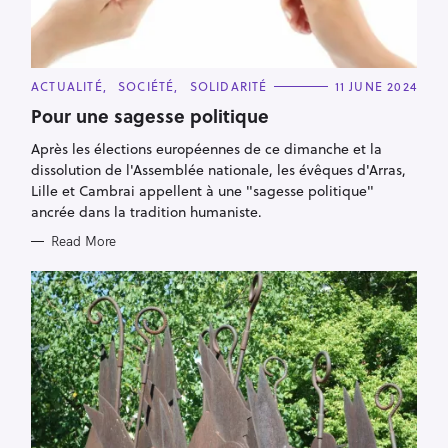
C
ACTUALITÉ
SOCIÉTÉ
SOLIDARITÉ
11 JUNE 2024
A
T
Pour une sagesse politique
E
G
Après les élections européennes de ce dimanche et la
O
R
dissolution de l'Assemblée nationale, les évêques d'Arras,
I
E
Lille et Cambrai appellent à une "sagesse politique"
S
ancrée dans la tradition humaniste.
Read More