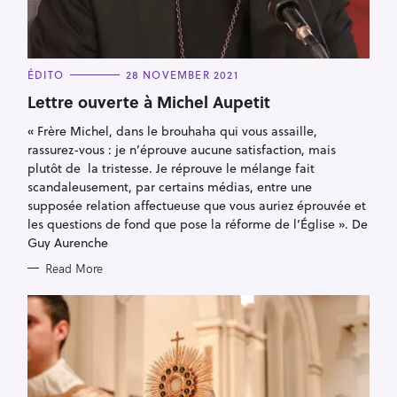
C
ÉDITO
28 NOVEMBER 2021
A
T
Lettre ouverte à Michel Aupetit
E
G
« Frère Michel, dans le brouhaha qui vous assaille,
O
R
rassurez-vous : je n’éprouve aucune satisfaction, mais
I
E
plutôt de la tristesse. Je réprouve le mélange fait
S
scandaleusement, par certains médias, entre une
supposée relation affectueuse que vous auriez éprouvée et
les questions de fond que pose la réforme de l’Église ». De
Guy Aurenche
Read More