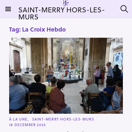
S
SAINT-MERRY HORS-LES-
k
MURS
S
i
e
a
p
Tag:
La Croix Hebdo
r
t
c
h
o
c
o
n
t
e
n
t
C
À LA UNE
SAINT-MERRY HORS-LES-MURS
A
18 DECEMBER 2023
T
E