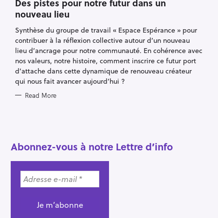
Des pistes pour notre futur dans un
G
O
nouveau lieu
R
I
E
Synthèse du groupe de travail « Espace Espérance » pour
S
contribuer à la réflexion collective autour d’un nouveau
lieu d’ancrage pour notre communauté. En cohérence avec
nos valeurs, notre histoire, comment inscrire ce futur port
d’attache dans cette dynamique de renouveau créateur
qui nous fait avancer aujourd’hui ?
Read More
S
e
a
r
Abonnez-vous à notre Lettre d’info
c
h
f
o
r
: