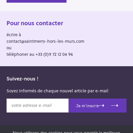
Pour nous contacter
écrire à
contact@saintmerry-hors-les-murs.com
ou
téléphoner au +33 (0)9 72 12 04 96
Suivez-nous !
Soyez informés de chaque nouvel article par e-mail
v
Je m'inscris
o
t
r
e
Nous utilisons des cookies pour vous garantir la meilleure