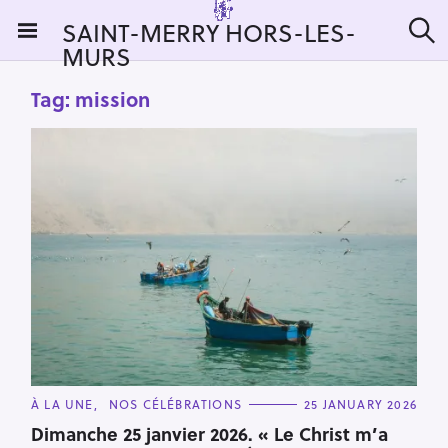
S
SAINT-MERRY HORS-LES-
k
MURS
S
i
e
a
p
Tag:
mission
r
t
c
h
o
c
o
n
t
e
n
t
C
À LA UNE
NOS CÉLÉBRATIONS
25 JANUARY 2026
A
T
Dimanche 25 janvier 2026. « Le Christ m’a
E