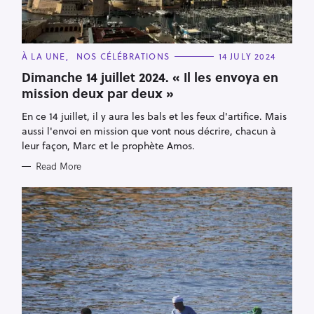
C
À LA UNE
NOS CÉLÉBRATIONS
14 JULY 2024
A
T
Dimanche 14 juillet 2024. « Il les envoya en
E
mission deux par deux »
G
O
R
En ce 14 juillet, il y aura les bals et les feux d'artifice. Mais
I
E
aussi l'envoi en mission que vont nous décrire, chacun à
S
leur façon, Marc et le prophète Amos.
Read More