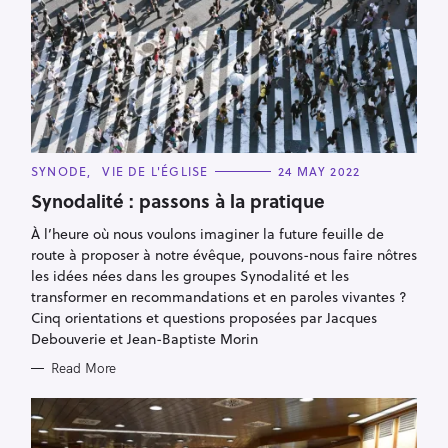
C
SYNODE
VIE DE L'ÉGLISE
24 MAY 2022
A
T
Synodalité : passons à la pratique
E
G
À l’heure où nous voulons imaginer la future feuille de
O
R
route à proposer à notre évêque, pouvons-nous faire nôtres
I
E
les idées nées dans les groupes Synodalité et les
S
transformer en recommandations et en paroles vivantes ?
Cinq orientations et questions proposées par Jacques
Debouverie et Jean-Baptiste Morin
Read More