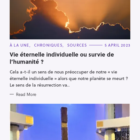
C
À LA UNE
CHRONIQUES
SOURCES
5 APRIL 2023
A
T
Vie éternelle individuelle ou survie de
E
l’humanité ?
G
O
R
Cela a-t-il un sens de nous préoccuper de notre « vie
I
E
éternelle individuelle » alors que notre planète se meurt ?
S
Le sens de la résurrection va..
Read More