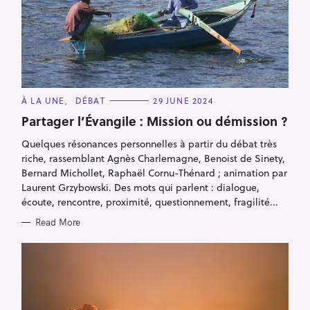
C
À LA UNE
DÉBAT
29 JUNE 2024
A
T
Partager l’Évangile : Mission ou démission ?
E
G
Quelques résonances personnelles à partir du débat très
O
R
riche, rassemblant Agnès Charlemagne, Benoist de Sinety,
I
E
Bernard Michollet, Raphaël Cornu-Thénard ; animation par
S
Laurent Grzybowski. Des mots qui parlent : dialogue,
écoute, rencontre, proximité, questionnement, fragilité...
Read More