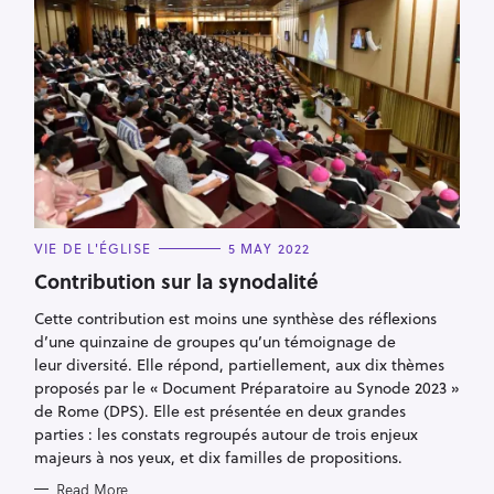
C
VIE DE L'ÉGLISE
5 MAY 2022
A
T
Contribution sur la synodalité
E
G
Cette contribution est moins une synthèse des réflexions
O
R
d’une quinzaine de groupes qu’un témoignage de
I
E
leur diversité. Elle répond, partiellement, aux dix thèmes
S
proposés par le « Document Préparatoire au Synode 2023 »
de Rome (DPS). Elle est présentée en deux grandes
parties : les constats regroupés autour de trois enjeux
majeurs à nos yeux, et dix familles de propositions.
Read More