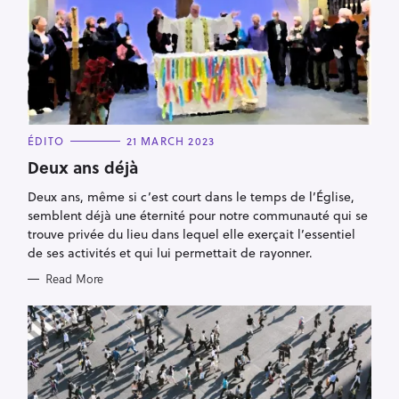
S
e
a
r
c
h
C
ÉDITO
21 MARCH 2023
A
f
T
Deux ans déjà
E
o
G
Deux ans, même si c’est court dans le temps de l’Église,
O
r
R
semblent déjà une éternité pour notre communauté qui se
I
:
E
trouve privée du lieu dans lequel elle exerçait l’essentiel
S
de ses activités et qui lui permettait de rayonner.
Read More