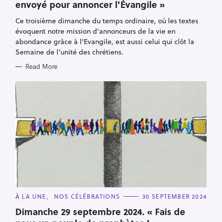
envoyé pour annoncer l’Évangile »
G
O
R
Ce troisième dimanche du temps ordinaire, où les textes
I
E
évoquent notre mission d'annonceurs de la vie en
S
abondance grâce à l'Evangile, est aussi celui qui clôt la
Semaine de l'unité des chrétiens.
Read More
C
À LA UNE
NOS CÉLÉBRATIONS
30 SEPTEMBER 2024
A
T
Dimanche 29 septembre 2024. « Fais de
E
G