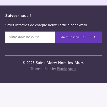
Suivez-nous !
Soyez informés de chaque nouvel article par e-mail
v
Je m'inscris
o
t
r
e
a
© 2026 Saint-Merry Hors-les-Murs.
d
Theme: Felt by
Pixelgrade
.
r
e
s
s
e
e
-